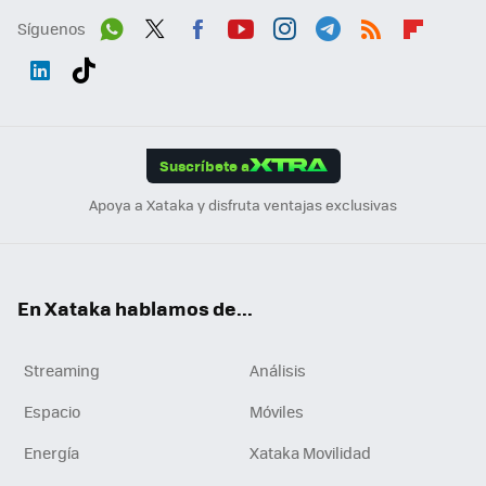
Síguenos
Wh
Twit
Fac
You
Inst
Tele
RSS
Flip
ats
ter
ebo
tub
agr
gra
boa
Link
Tikt
App
ok
e
am
m
rd
edI
ok
Suscríbete a
n
Apoya a Xataka y disfruta ventajas exclusivas
En Xataka hablamos de...
Streaming
Análisis
Espacio
Móviles
Energía
Xataka Movilidad