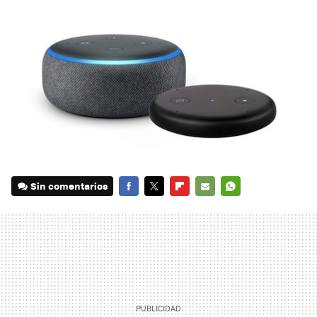
Sin comentarios
FACEBOOK
TWITTER
FLIPBOARD
E-
WHATSAPP
MAIL