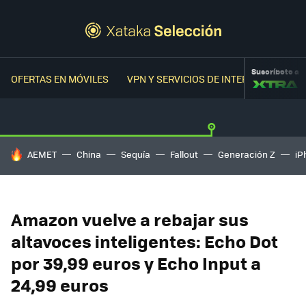
Suscríbete a
OFERTAS EN MÓVILES
VPN Y SERVICIOS DE INTERNET
OFER
HOY SE HABLA DE
AEMET
China
Sequía
Fallout
Generación Z
iP
Amazon vuelve a rebajar sus
altavoces inteligentes: Echo Dot
por 39,99 euros y Echo Input a
24,99 euros