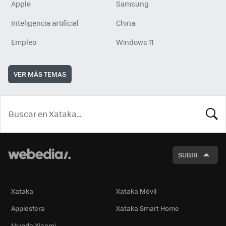
Apple
Samsung
Inteligencia artificial
China
Empleo
Windows 11
VER MÁS TEMAS
BUSCA
SUBIR
Xataka
Xataka Móvil
Applesfera
Xataka Smart Home
Mundo Xiaomi