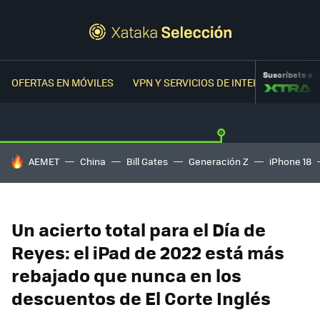
Suscríbete a
OFERTAS EN MÓVILES
VPN Y SERVICIOS DE INTERNET
OFER
HOY SE HABLA DE
AEMET
China
Bill Gates
Generación Z
iPhone 18
Un acierto total para el Día de
Reyes: el iPad de 2022 está más
rebajado que nunca en los
descuentos de El Corte Inglés