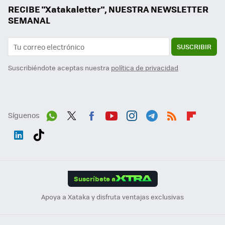
RECIBE "Xatakaletter", NUESTRA NEWSLETTER
SEMANAL
SUSCRIBIR
Suscribiéndote aceptas nuestra
política de privacidad
Síguenos
Wh
Twit
Fac
You
Inst
Tele
RSS
Flip
ats
ter
ebo
tub
agr
gra
boa
Link
Tikt
App
ok
e
am
m
rd
edI
ok
Suscríbete a
n
Apoya a Xataka y disfruta ventajas exclusivas