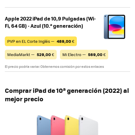
Apple 2022 iPad de 10,9 Pulgadas (Wi-
Fi, 64 GB) - Azul (10.ª generación)
PVP en EL Corte Inglés —
489,00
€
MediaMarkt —
529,00
€
Mi Electro —
569,00
€
El precio podría variar. Obtenemos comisión por estos enlaces
Comprar iPad de 10ª generación (2022) al
mejor precio