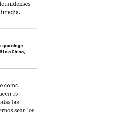
adounidenses
ltimedia.
 que elegir
U o a China,
oce como
acen es
odas las
ernos sean los