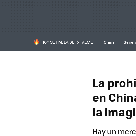
HOY SE HABLA DE
AEMET
China
Gener
La proh
en Chin
la imag
Hay un merca