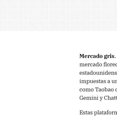
Mercado gris
mercado florec
estadounidense
impuestas a un
como Taobao o
Gemini y ChatG
Estas platafor