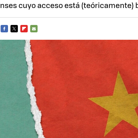
nses cuyo acceso está (teóricamente)
FACEBOOK
TWITTER
FLIPBOARD
E-
MAIL