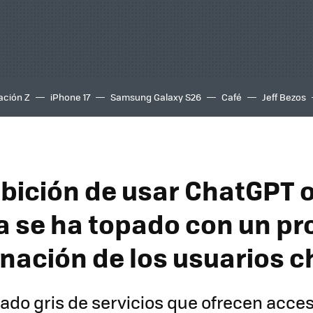
ación Z
iPhone 17
Samsung Galaxy S26
Café
Jeff Bezos
ibición de usar ChatGPT 
a se ha topado con un pr
inación de los usuarios c
do gris de servicios que ofrecen acce