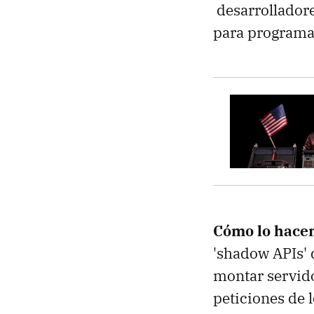
desarrollador
para programar
Cómo lo hace
'shadow APIs' 
montar servido
peticiones de 