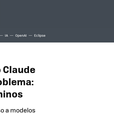
IA
OpenAI
Eclipse
o Claude
oblema:
hinos
so a modelos