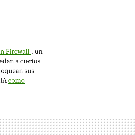
an Firewall"
, un
dan a ciertos
bloquean sus
 IA
como