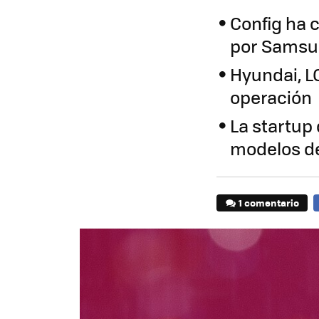
Config ha 
por Samsu
Hyundai, L
operación
La startup 
modelos de
1 comentario