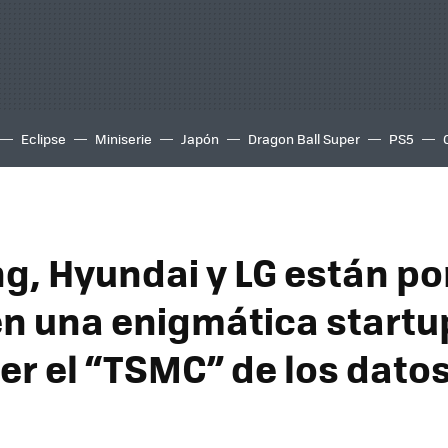
Eclipse
Miniserie
Japón
Dragon Ball Super
PS5
, Hyundai y LG están p
en una enigmática startu
ser el “TSMC” de los dato