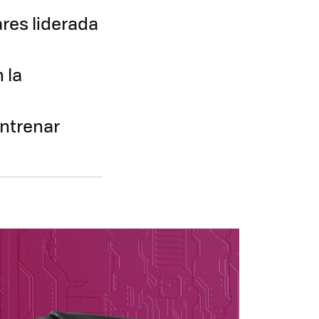
ares liderada
 la
entrenar