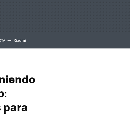
GTA
Xiaomi
oniendo
p:
s para