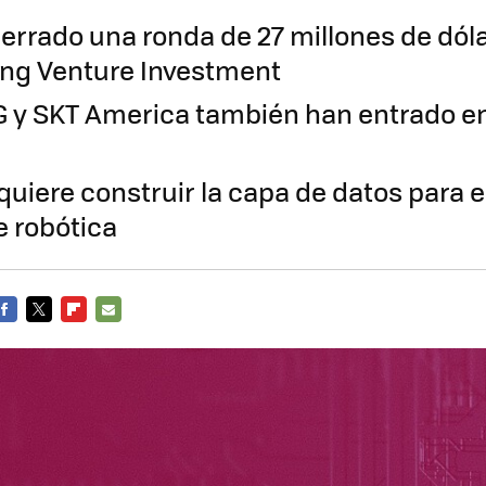
cerrado una ronda de 27 millones de dól
ng Venture Investment
G y SKT America también han entrado en
quiere construir la capa de datos para 
 robótica
FACEBOOK
TWITTER
FLIPBOARD
E-
MAIL