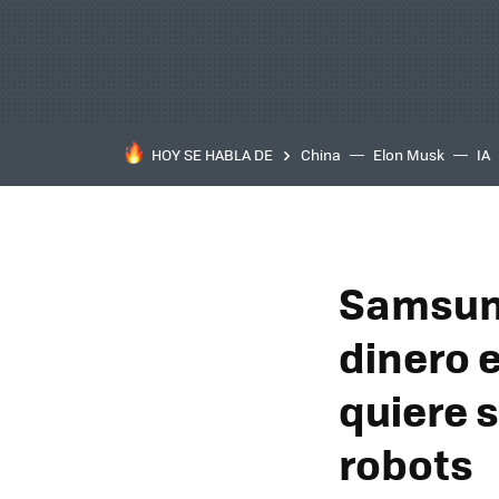
HOY SE HABLA DE
China
Elon Musk
IA
Samsung
dinero 
quiere 
robots