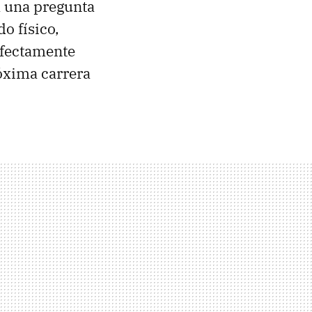
a una pregunta
o físico,
rfectamente
róxima carrera