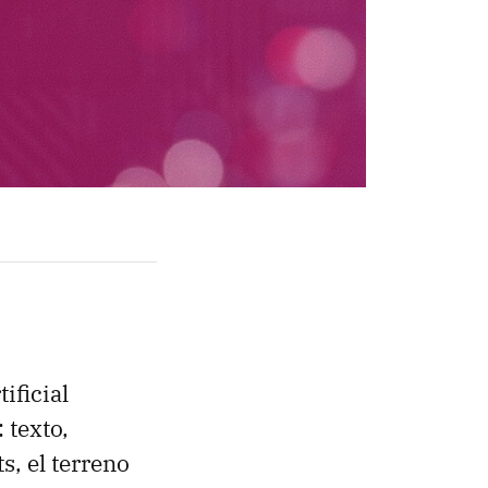
ificial
 texto,
s, el terreno