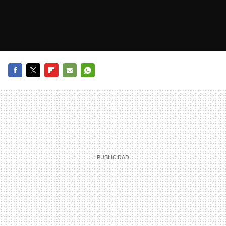
FACEBOOK
TWITTER
FLIPBOARD
E-
WHATSAPP
MAIL