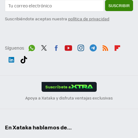
SUSCRIBIR
Suscribiéndote aceptas nuestra
política de privacidad
Síguenos
Wh
Twit
Fac
You
Inst
Tele
RSS
Flip
ats
ter
ebo
tub
agr
gra
boa
Link
Tikt
App
ok
e
am
m
rd
edI
ok
Suscríbete a
n
Apoya a Xataka y disfruta ventajas exclusivas
En Xataka hablamos de...