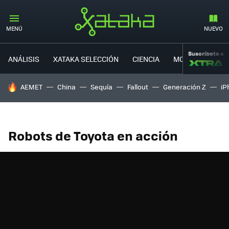
MENÚ
NUEVO
Suscríbete a
ANÁLISIS
XATAKA SELECCIÓN
CIENCIA
MOVILIDAD
HOY SE HABLA DE
AEMET
China
Sequía
Fallout
Generación Z
iP
Robots de Toyota en acción