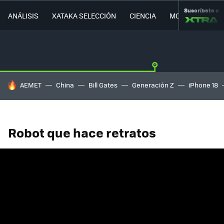
Suscríbete a
ANÁLISIS
XATAKA SELECCIÓN
CIENCIA
MOVILIDAD
HOY SE HABLA DE
AEMET
China
Bill Gates
Generación Z
iPhone 18
Robot que hace retratos