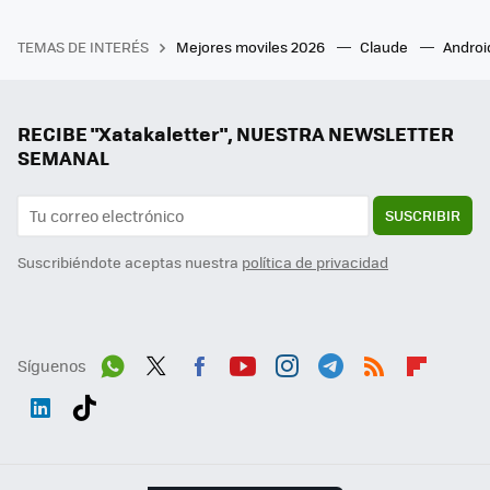
TEMAS DE INTERÉS
Mejores moviles 2026
Claude
Androi
RECIBE "Xatakaletter", NUESTRA NEWSLETTER
SEMANAL
SUSCRIBIR
Suscribiéndote aceptas nuestra
política de privacidad
Síguenos
Wh
Twit
Fac
You
Inst
Tele
RSS
Flip
ats
ter
ebo
tub
agr
gra
boa
Link
Tikt
App
ok
e
am
m
rd
edI
ok