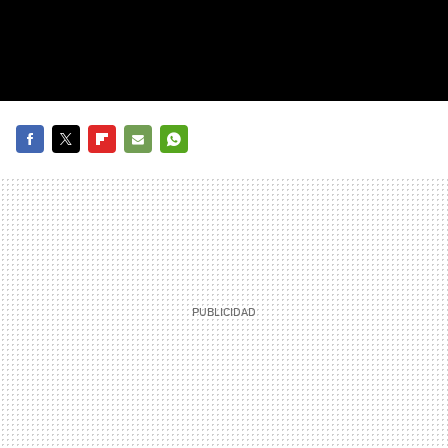
FACEBOOK
TWITTER
FLIPBOARD
E-
WHATSAPP
MAIL