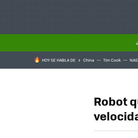
HOY SE HABLA DE
China
Tim Cook
NAS
Robot q
velocid