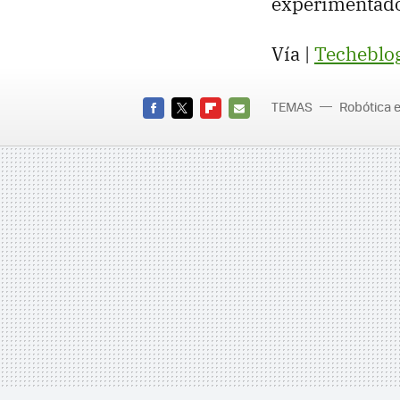
experimentad
Vía |
Techeblo
TEMAS
Robótica e
FACEBOOK
TWITTER
FLIPBOARD
E-
MAIL