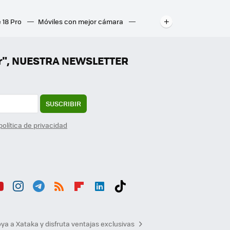
 18 Pro
Móviles con mejor cámara
ados
Mejores ordenadores portátiles
er", NUESTRA NEWSLETTER
SUSCRIBIR
política de privacidad
ou
Inst
Tele
RSS
Flip
Link
Tikt
b
agr
gra
boa
edI
ok
ya a Xataka y disfruta ventajas exclusivas