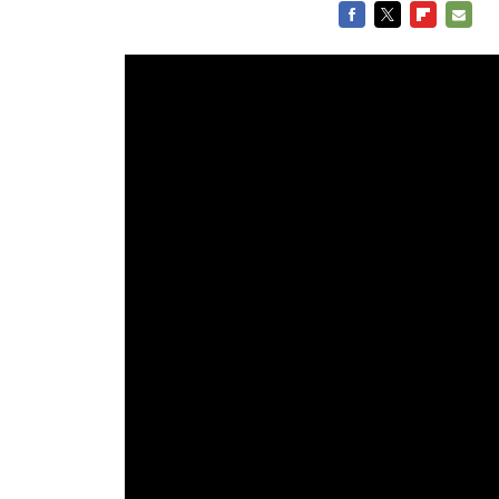
FACEBOOK
TWITTER
FLIPBOARD
E-
MAIL