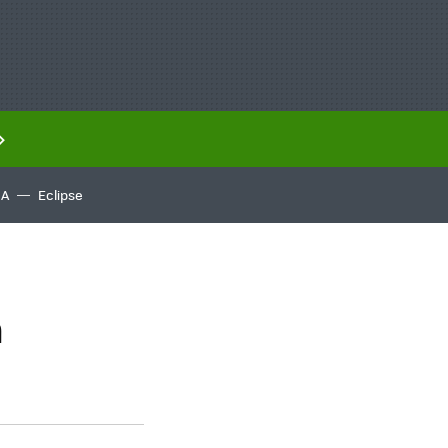
IA
Eclipse
n