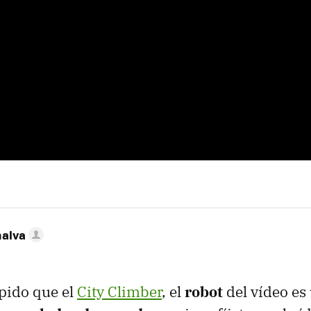
nalva
ápido que el
City Climber
, el
robot
del vídeo es