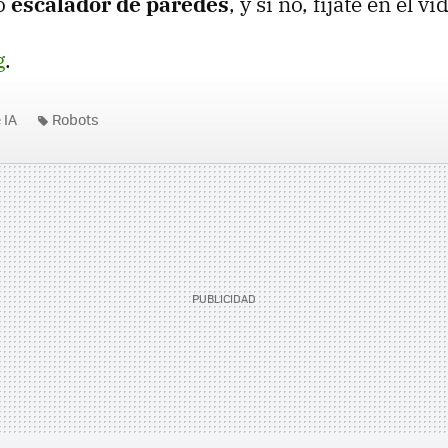
o
escalador de paredes
, y si no, fíjate en el v
g
.
 IA
Robots