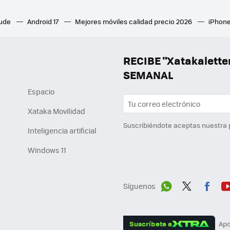
aude
Android 17
Mejores móviles calidad precio 2026
iPhone
ion 6
Mejores ventiladores de techo
Mejores aires acondicion
culares inalámbricos
Eclipse de sol 2026
Orden Marvel
RECIBE "Xatakalett
SEMANAL
Espacio
Xataka Movilidad
Suscribiéndote aceptas nuestra
Inteligencia artificial
Windows 11
Síguenos
Wh
Twit
Fac
Y
ats
ter
ebo
tu
Suscríbete a
Apo