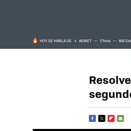
HOY SE HABLA DE
AEMET
China
Bill Ga
Resolve
segund
FACEBOOK
TWITTER
FLIPBOARD
E-