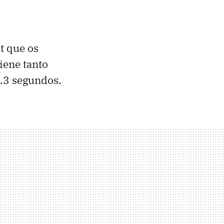
t que os
iene tanto
1.3 segundos.