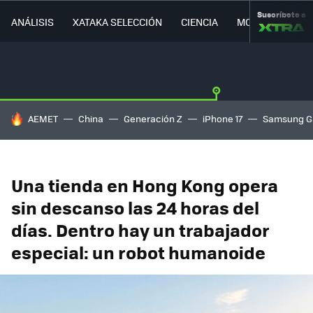
Suscríbete a
ANÁLISIS
XATAKA SELECCIÓN
CIENCIA
MOVILIDAD
HOY SE HABLA DE
AEMET
China
Generación Z
iPhone 17
Samsung G
Una tienda en Hong Kong opera
sin descanso las 24 horas del
días. Dentro hay un trabajador
especial: un robot humanoide