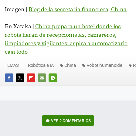
Imagen |
Blog de la secretaría financiera, China
En Xataka |
China prepara un hotel donde los
robots harán de recepcionistas, camareros,
limpiadores y vigilantes: aspira a automatizarlo
casi todo
TEMAS
Robótica e IA
China
Robot humanoide
R
FACEBOOK
TWITTER
FLIPBOARD
E-
WHATSAPP
MAIL
VER
2 COMENTARIOS