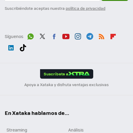
Suscribiéndote aceptas nuestra
política de privacidad
Síguenos
Wh
Twit
Fac
You
Inst
Tele
RSS
Flip
ats
ter
ebo
tub
agr
gra
boa
Link
Tikt
App
ok
e
am
m
rd
edI
ok
Suscríbete a
n
Apoya a Xataka y disfruta ventajas exclusivas
En Xataka hablamos de...
Streaming
Análisis