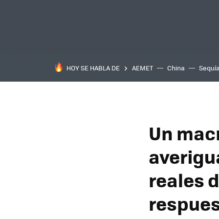
HOY SE HABLA DE
AEMET
China
Sequí
Un macr
averigu
reales 
respues