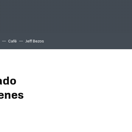
Café
Jeff Bezos
ado
genes