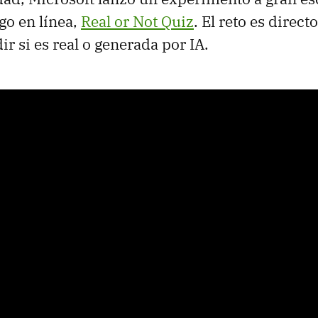
go en línea,
Real or Not Quiz
. El reto es direct
r si es real o generada por IA.