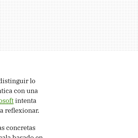
istinguir lo
éntica con una
osoft
intenta
a reflexionar.
as concretas
cala basado en