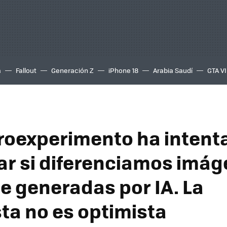
a
Fallout
Generación Z
iPhone 18
Arabia Saudí
GTA VI
oexperimento ha intent
ar si diferenciamos imá
de generadas por IA. La
ta no es optimista