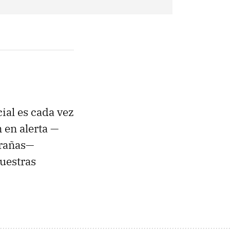
ial es cada vez
 en alerta —
trañas—
uestras