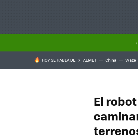
HOY SE HABLA DE
AEMET
China
Waze
El robo
caminar
terreno