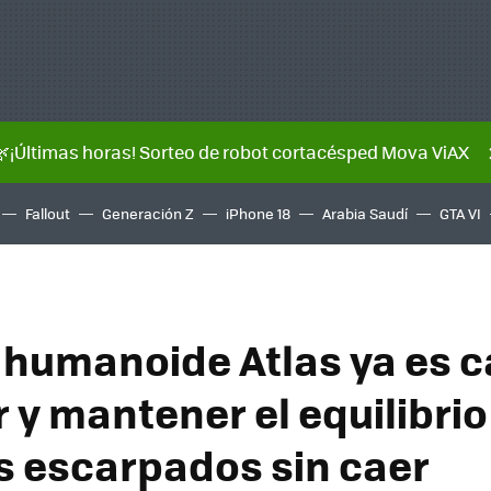
🌿¡Últimas horas! Sorteo de robot cortacésped Mova ViAX
Fallout
Generación Z
iPhone 18
Arabia Saudí
GTA VI
t humanoide Atlas ya es 
 y mantener el equilibrio
s escarpados sin caer