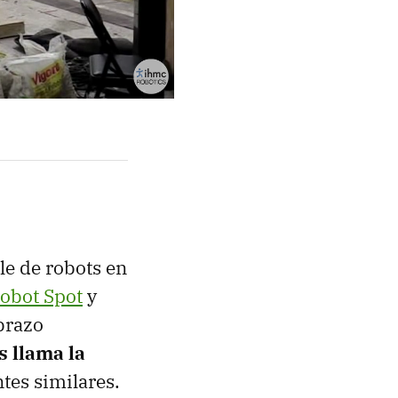
le de robots en
robot Spot
y
brazo
s llama la
ntes similares.