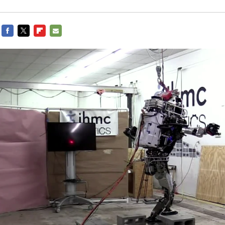
FACEBOOK
TWITTER
FLIPBOARD
E-
MAIL