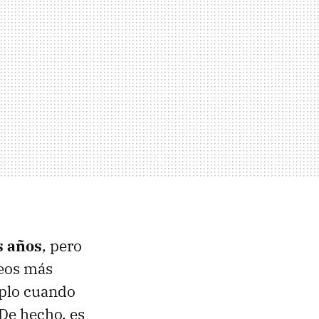
s años
, pero
deos más
mplo cuando
 De hecho, es