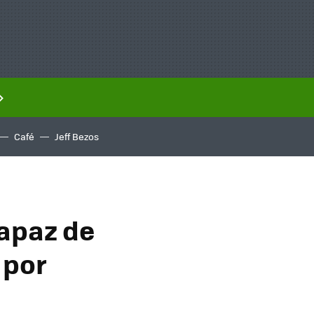
Café
Jeff Bezos
capaz de
 por