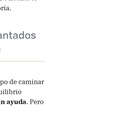
ría.
antados
e
mpo de caminar
ilibrio
in ayuda
. Pero