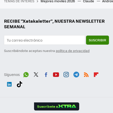
TEMAS DE INTERÉS
Mejores moviles 2026
Claude
Androi
RECIBE "Xatakaletter", NUESTRA NEWSLETTER
SEMANAL
SUSCRIBIR
Suscribiéndote aceptas nuestra
política de privacidad
Síguenos
Wh
Twit
Fac
You
Inst
Tele
RSS
Flip
ats
ter
ebo
tub
agr
gra
boa
Link
Tikt
App
ok
e
am
m
rd
edI
ok
Suscríbete a
n