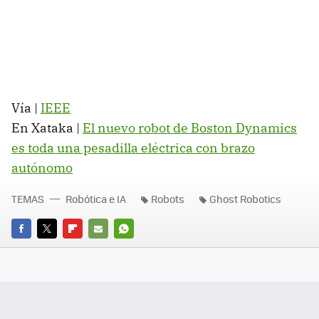
Vía |
IEEE
En Xataka |
El nuevo robot de Boston Dynamics
es toda una pesadilla eléctrica con brazo
autónomo
TEMAS
Robótica e IA
Robots
Ghost Robotics
FACEBOOK
TWITTER
FLIPBOARD
E-
WHATSAPP
MAIL