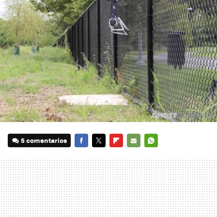
5 comentarios
FACEBOOK
TWITTER
FLIPBOARD
E-
WHATSAPP
MAIL