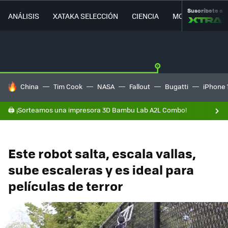
Suscríbete a
ANÁLISIS
XATAKA SELECCIÓN
CIENCIA
MOVILIDAD
HOY SE HABLA DE
China
Tim Cook
NASA
Fallout
Bugatti
iPhone 
🖨️ ¡Sorteamos una impresora 3D Bambu Lab A2L Combo!
Este robot salta, escala vallas,
sube escaleras y es ideal para
películas de terror