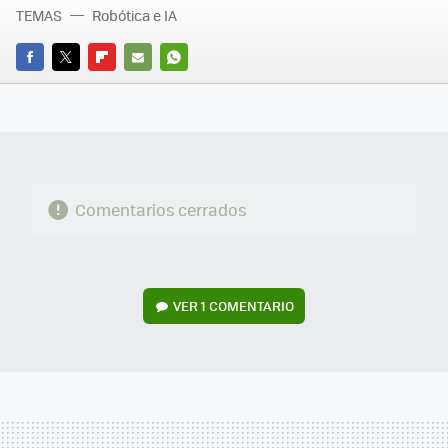
TEMAS
Robótica e IA
FACEBOOK
TWITTER
FLIPBOARD
E-
WHATSAPP
MAIL
Comentarios cerrados
VER
1 COMENTARIO