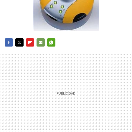
FACEBOOK
TWITTER
FLIPBOARD
E-
WHATSAPP
MAIL