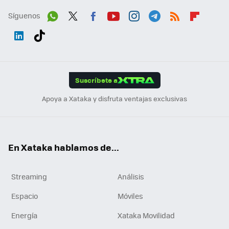
Síguenos
Wh
Twit
Fac
You
Inst
Tele
RSS
Flip
ats
ter
ebo
tub
agr
gra
boa
Link
Tikt
App
ok
e
am
m
rd
edI
ok
Suscríbete a
n
Apoya a Xataka y disfruta ventajas exclusivas
En Xataka hablamos de...
Streaming
Análisis
Espacio
Móviles
Energía
Xataka Movilidad