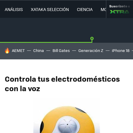
Suscríbete a
ANÁLISIS
XATAKA SELECCIÓN
CIENCIA
MOVILIDAD
HOY SE HABLA DE
AEMET
China
Bill Gates
Generación Z
iPhone 18
Controla tus electrodomésticos
con la voz