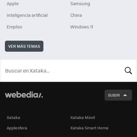
Apple
Samsung
Inteligencia artificial
China
Empleo
Windows 11
VER MÁS TEMAS
BUSCA
SUBIR
Xataka
Xataka Móvil
Applesfera
Xataka Smart Home