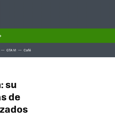
GTA VI
Café
: su
as de
izados