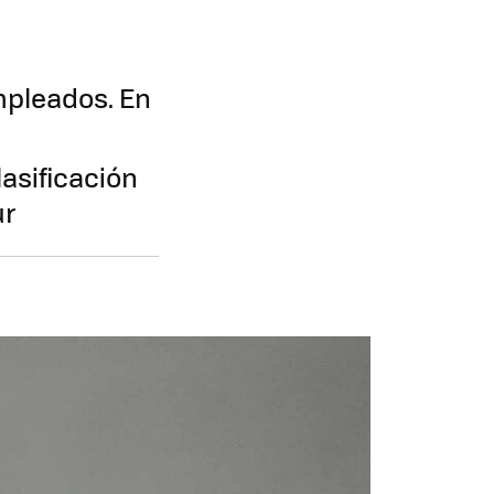
mpleados. En
lasificación
ur