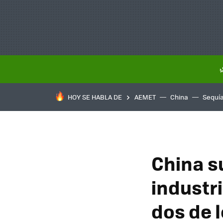
HOY SE HABLA DE
AEMET
China
Sequí
China s
industr
dos de 