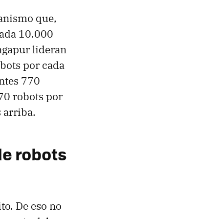
ganismo que,
cada 10.000
ngapur lideran
obots por cada
ntes 770
70 robots por
arriba.
de robots
to. De eso no