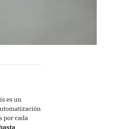
ís es un
 automatización
s por cada
hasta