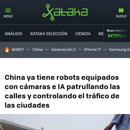
MENÚ
NUEVO
Suscríbete a
ANÁLISIS
XATAKA SELECCIÓN
CIENCIA
MOVILIDAD
HOY SE HABLA DE
AEMET
China
Generación Z
iPhone 17
Samsung G
China ya tiene robots equipados
con cámaras e IA patrullando las
calles y controlando el tráfico de
las ciudades