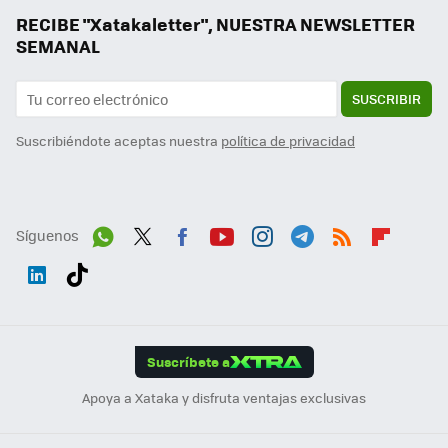
RECIBE "Xatakaletter", NUESTRA NEWSLETTER
SEMANAL
SUSCRIBIR
Suscribiéndote aceptas nuestra
política de privacidad
Síguenos
Wh
Twit
Fac
You
Inst
Tele
RSS
Flip
ats
ter
ebo
tub
agr
gra
boa
Link
Tikt
App
ok
e
am
m
rd
edI
ok
Suscríbete a
n
Apoya a Xataka y disfruta ventajas exclusivas