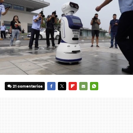
21 comentarios
FACEBOOK
TWITTER
FLIPBOARD
E-
WHATSAPP
MAIL