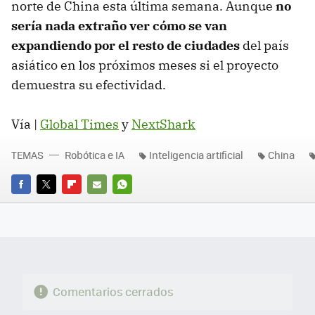
norte de China esta última semana. Aunque
no
sería nada extraño ver cómo se van
expandiendo por el resto de ciudades
del país
asiático en los próximos meses si el proyecto
demuestra su efectividad.
Vía |
Global Times
y
NextShark
TEMAS
Robótica e IA
Inteligencia artificial
China
FACEBOOK
TWITTER
FLIPBOARD
E-
WHATSAPP
MAIL
Comentarios cerrados