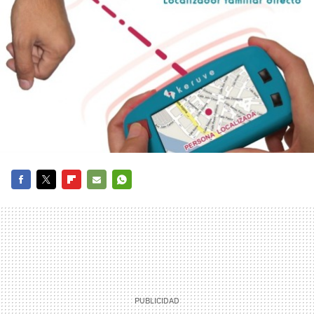
FACEBOOK
TWITTER
FLIPBOARD
E-
WHATSAPP
MAIL