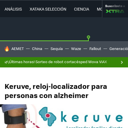
Suscríbete a
ANÁLISIS
XATAKA SELECCIÓN
CIENCIA
MOVILIDAD
HOY SE HABLA DE
AEMET
China
Sequía
Waze
Fallout
Generació
🌿¡Últimas horas! Sorteo de robot cortacésped Mova ViAX
Keruve, reloj-localizador para
personas con alzheimer