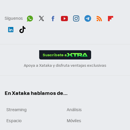
Síguenos
Wh
Twit
Fac
You
Inst
Tele
RSS
Flip
ats
ter
ebo
tub
agr
gra
boa
Link
Tikt
App
ok
e
am
m
rd
edI
ok
Suscríbete a
n
Apoya a Xataka y disfruta ventajas exclusivas
En Xataka hablamos de...
Streaming
Análisis
Espacio
Móviles