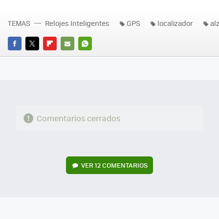
TEMAS
Relojes Inteligentes
GPS
localizador
al
FACEBOOK
TWITTER
FLIPBOARD
E-
WHATSAPP
MAIL
Comentarios cerrados
VER
12 COMENTARIOS