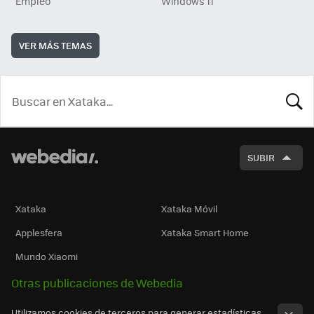
Empleo
Windows 11
VER MÁS TEMAS
BUSCA
SUBIR
Xataka
Xataka Móvil
Applesfera
Xataka Smart Home
Mundo Xiaomi
Otras publicaciones de Webedia
Utilizamos cookies de terceros para generar estadísticas