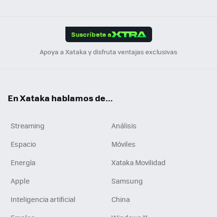
ats
ter
ebo
tub
agr
gra
boa
Link
Tikt
App
ok
e
am
m
rd
edI
ok
Suscríbete a
n
Apoya a Xataka y disfruta ventajas exclusivas
En Xataka hablamos de...
Streaming
Análisis
Espacio
Móviles
Energía
Xataka Movilidad
Apple
Samsung
Inteligencia artificial
China