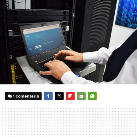
1 comentario
FACEBOOK
TWITTER
FLIPBOARD
E-
WHATSAPP
MAIL