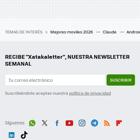
TEMAS DE INTERÉS
Mejores moviles 2026
Claude
Androi
RECIBE "Xatakaletter", NUESTRA NEWSLETTER
SEMANAL
SUSCRIBIR
Suscribiéndote aceptas nuestra
política de privacidad
Síguenos
Wh
Twit
Fac
You
Inst
Tele
RSS
Flip