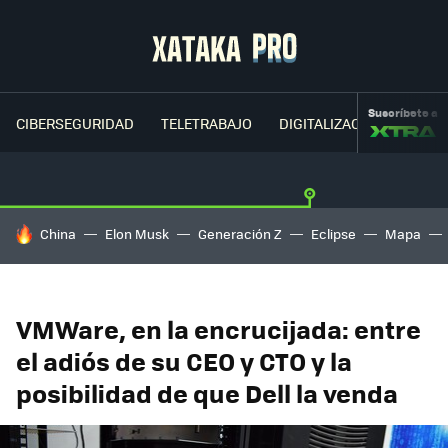
Suscríbete a
CIBERSEGURIDAD
TELETRABAJO
DIGITALIZACIÓN
CLOU
HOY SE HABLA DE
China
Elon Musk
Generación Z
Eclipse
Mapa
VMWare, en la encrucijada: entre
el adiós de su CEO y CTO y la
posibilidad de que Dell la venda