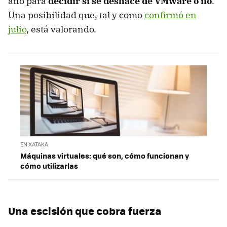
año para
decidir si se deshace de VMware o no
.
Una posibilidad que, tal y como
confirmó en
julio
, está valorando.
EN XATAKA
Máquinas virtuales: qué son, cómo funcionan y
cómo utilizarlas
Una escisión que cobra fuerza