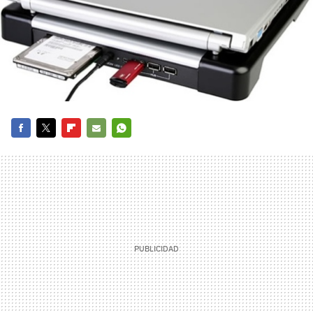
FACEBOOK
TWITTER
FLIPBOARD
E-
WHATSAPP
MAIL