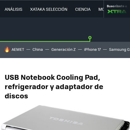
Suscríbete a
ANÁLISIS
XATAKA SELECCIÓN
CIENCIA
MOVILIDAD
HOY SE HABLA DE
AEMET
China
Generación Z
iPhone 17
Samsung G
USB Notebook Cooling Pad,
refrigerador y adaptador de
discos