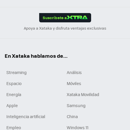
Link
Tikt
App
ok
e
am
m
rd
edI
ok
Suscríbete a
n
Apoya a Xataka y disfruta ventajas exclusivas
En Xataka hablamos de...
Streaming
Análisis
Espacio
Móviles
Energía
Xataka Movilidad
Apple
Samsung
Inteligencia artificial
China
Empleo
Windows 11