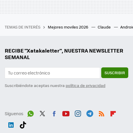
TEMAS DE INTERÉS
Mejores moviles 2026
Claude
Androi
RECIBE "Xatakaletter", NUESTRA NEWSLETTER
SEMANAL
SUSCRIBIR
Suscribiéndote aceptas nuestra
política de privacidad
Síguenos
Wh
Twit
Fac
You
Inst
Tele
RSS
Flip
ats
ter
ebo
tub
agr
gra
boa