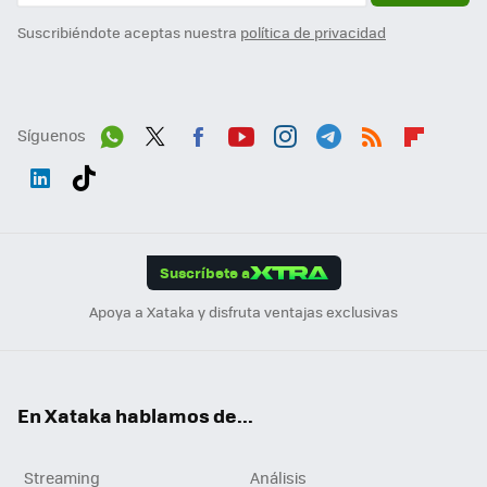
Suscribiéndote aceptas nuestra
política de privacidad
Síguenos
Wh
Twit
Fac
You
Inst
Tele
RSS
Flip
ats
ter
ebo
tub
agr
gra
boa
Link
Tikt
App
ok
e
am
m
rd
edI
ok
Suscríbete a
n
Apoya a Xataka y disfruta ventajas exclusivas
En Xataka hablamos de...
Streaming
Análisis