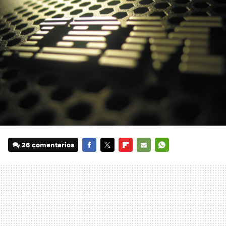
26 comentarios
FACEBOOK
TWITTER
FLIPBOARD
E-
WHATSAPP
MAIL