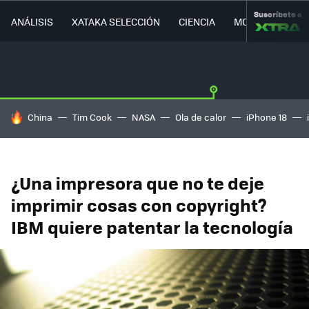
Suscríbete a
ANÁLISIS
XATAKA SELECCIÓN
CIENCIA
MOVILIDAD
HOY SE HABLA DE
China
Tim Cook
NASA
Ola de calor
iPhone 18
¿Una impresora que no te deje
imprimir cosas con copyright?
IBM quiere patentar la tecnología