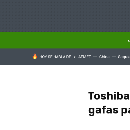
HOY SE HABLA DE
AEMET
China
Sequí
Toshiba 
gafas p