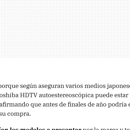
porque según aseguran varios medios japonese
Toshiba
HDTV
autoestereoscópica puede estar
 afirmando que antes de finales de año podría e
su compra.
ían los modelos a presentar
por la marca y t