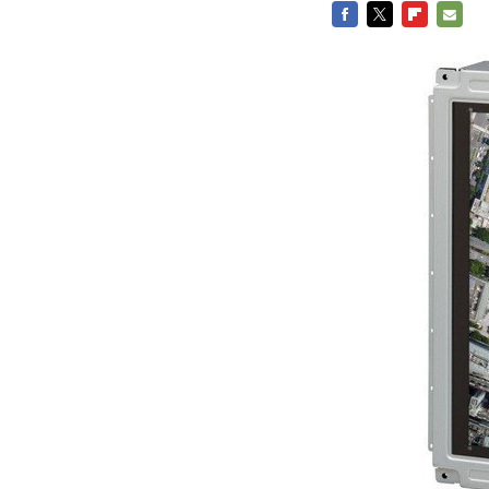
FACEBOOK
TWITTER
FLIPBOARD
E-
MAIL