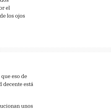
or el
de los ojos
 que eso de
d decente está
olucionan unos