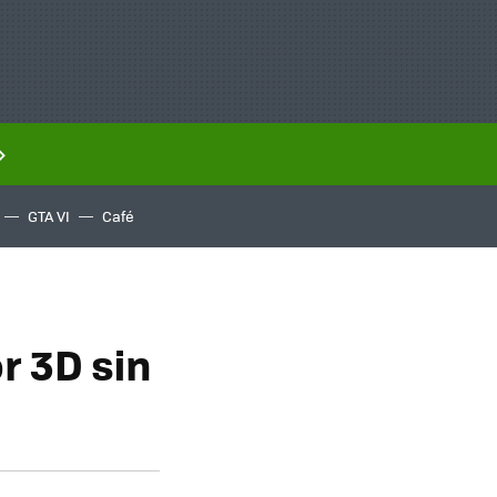
GTA VI
Café
r 3D sin