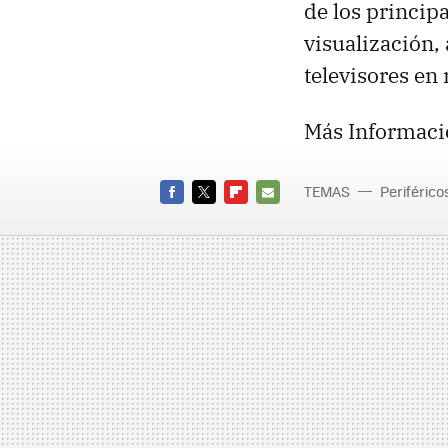
de los principa
visualización,
televisores en
Más Informaci
TEMAS
Periférico
Toshiba
FACEBOOK
TWITTER
FLIPBOARD
E-
MAIL