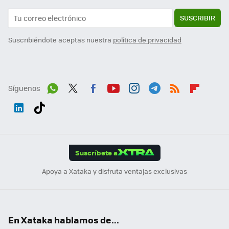
SUSCRIBIR
Suscribiéndote aceptas nuestra
política de privacidad
Síguenos
Wh
Twit
Fac
You
Inst
Tele
RSS
Flip
ats
ter
ebo
tub
agr
gra
boa
Link
Tikt
App
ok
e
am
m
rd
edI
ok
Suscríbete a
n
Apoya a Xataka y disfruta ventajas exclusivas
En Xataka hablamos de...