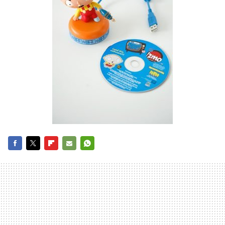
FACEBOOK
TWITTER
FLIPBOARD
E-
WHATSAPP
MAIL