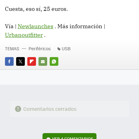
Cuesta, eso sí, 25 euros.
Vía |
Newlaunches
. Más información |
Urbanoutfitter
.
TEMAS
Periféricos
USB
FACEBOOK
TWITTER
FLIPBOARD
E-
WHATSAPP
MAIL
Comentarios cerrados
VER
4 COMENTARIOS