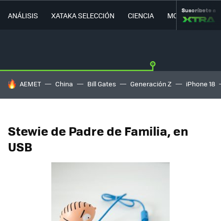
Suscríbete a
ANÁLISIS
XATAKA SELECCIÓN
CIENCIA
MOVILIDAD
HOY SE HABLA DE
AEMET
China
Bill Gates
Generación Z
iPhone 18
Stewie de Padre de Familia, en
USB