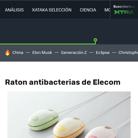
Suscríbete a
ANÁLISIS
XATAKA SELECCIÓN
CIENCIA
MOVILIDAD
HOY SE HABLA DE
China
Elon Musk
Generación Z
Eclipse
Christoph
Raton antibacterias de Elecom