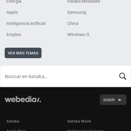
Energía
Xataka Movilidad
Apple
Samsung
Inteligencia artificial
China
Empleo
Windows 11
VER MÁS TEMAS
BUSCA
SUBIR
Xataka
Xataka Móvil
Applesfera
Xataka Smart Home