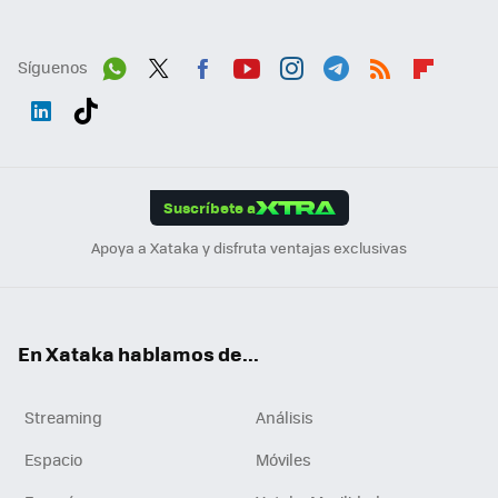
Síguenos
Wh
Twit
Fac
You
Inst
Tele
RSS
Flip
ats
ter
ebo
tub
agr
gra
boa
Link
Tikt
App
ok
e
am
m
rd
edI
ok
Suscríbete a
n
Apoya a Xataka y disfruta ventajas exclusivas
En Xataka hablamos de...
Streaming
Análisis
Espacio
Móviles