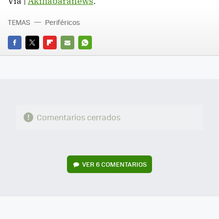
Vía |
Akihabaranews
.
TEMAS
Periféricos
FACEBOOK
TWITTER
FLIPBOARD
E-
WHATSAPP
MAIL
Comentarios cerrados
VER
6 COMENTARIOS