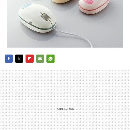
FACEBOOK
TWITTER
FLIPBOARD
E-
WHATSAPP
MAIL