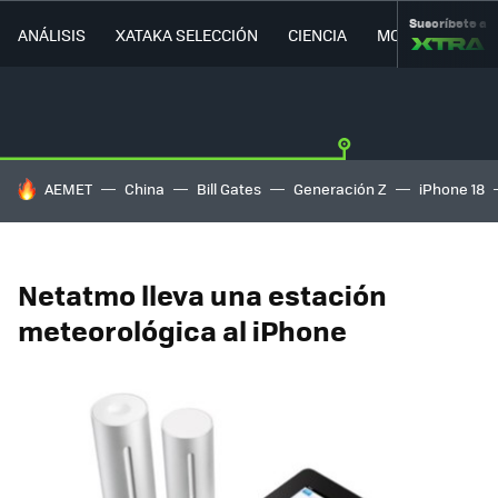
Suscríbete a
ANÁLISIS
XATAKA SELECCIÓN
CIENCIA
MOVILIDAD
HOY SE HABLA DE
AEMET
China
Bill Gates
Generación Z
iPhone 18
Netatmo lleva una estación
meteorológica al iPhone