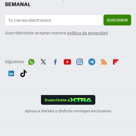
SEMANAL
SUSCRIBIR
Suscribiéndote aceptas nuestra
política de privacidad
Síguenos
Wh
Twit
Fac
You
Inst
Tele
RSS
Flip
ats
ter
ebo
tub
agr
gra
boa
Link
Tikt
App
ok
e
am
m
rd
edI
ok
Suscríbete a
n
Apoya a Xataka y disfruta ventajas exclusivas