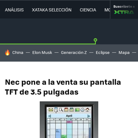
Suscríbete a
ANÁLISIS
XATAKA SELECCIÓN
CIENCIA
MOVILIDAD
HOY SE HABLA DE
China
Elon Musk
Generación Z
Eclipse
Mapa
Nec pone a la venta su pantalla
TFT de 3.5 pulgadas