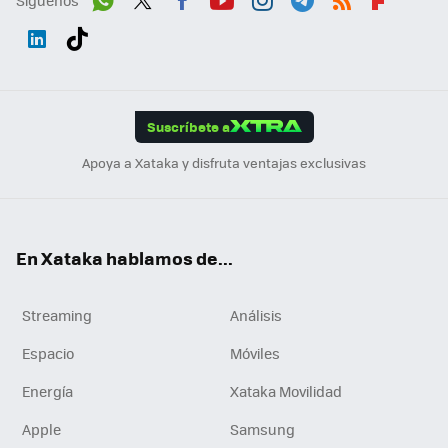
Wh
Twit
Fac
You
Inst
Tele
RSS
Flip
ats
ter
ebo
tub
agr
gra
boa
Link
Tikt
App
ok
e
am
m
rd
edI
ok
Suscríbete a
n
Apoya a Xataka y disfruta ventajas exclusivas
En Xataka hablamos de...
Streaming
Análisis
Espacio
Móviles
Energía
Xataka Movilidad
Apple
Samsung