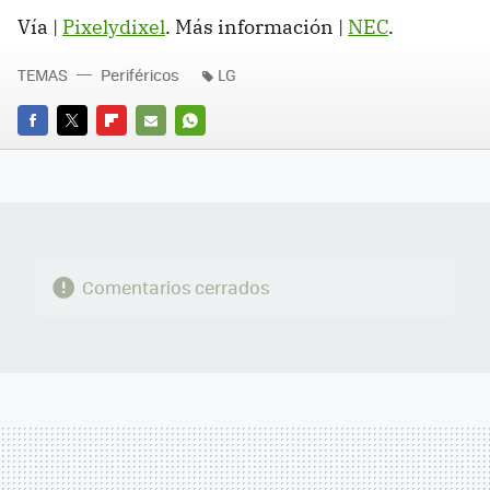
Vía |
Pixelydixel
. Más información |
NEC
.
TEMAS
Periféricos
LG
FACEBOOK
TWITTER
FLIPBOARD
E-
WHATSAPP
MAIL
Comentarios cerrados