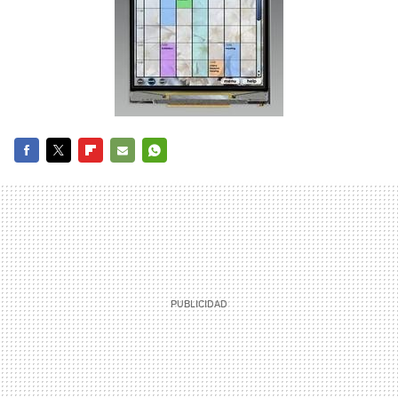
FACEBOOK
TWITTER
FLIPBOARD
E-
WHATSAPP
MAIL