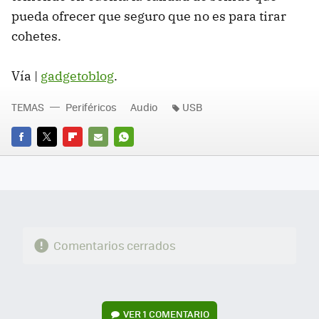
pueda ofrecer que seguro que no es para tirar
cohetes.
Vía |
gadgetoblog
.
TEMAS
Periféricos
Audio
USB
FACEBOOK
TWITTER
FLIPBOARD
E-
WHATSAPP
MAIL
Comentarios cerrados
VER
1 COMENTARIO