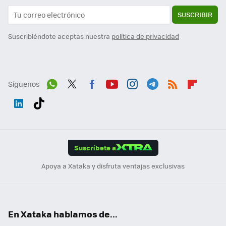
SUSCRIBIR
Suscribiéndote aceptas nuestra
política de privacidad
Síguenos
Wh
Twit
Fac
You
Inst
Tele
RSS
Flip
ats
ter
ebo
tub
agr
gra
boa
Link
Tikt
App
ok
e
am
m
rd
edI
ok
Suscríbete a
n
Apoya a Xataka y disfruta ventajas exclusivas
En Xataka hablamos de...