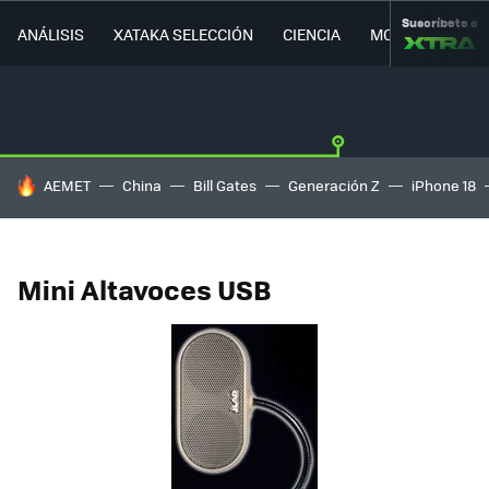
Suscríbete a
ANÁLISIS
XATAKA SELECCIÓN
CIENCIA
MOVILIDAD
HOY SE HABLA DE
AEMET
China
Bill Gates
Generación Z
iPhone 18
Mini Altavoces USB