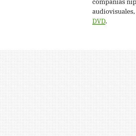
compañías nipo
audiovisuales, 
DVD
.