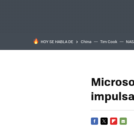
HOY SE HABLA DE
China
Tim Cook
NAS
Microso
impulsa
FACEBOOK
TWITTER
FLIPBOARD
E-