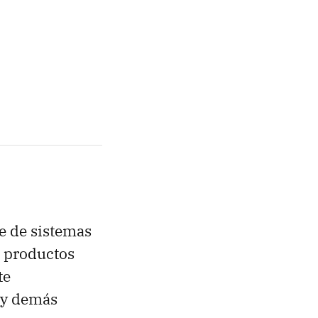
te de sistemas
e productos
te
y y demás