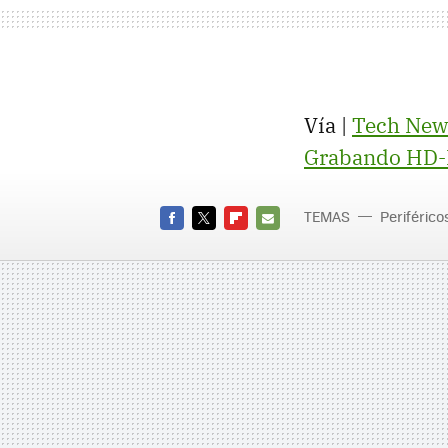
Vía |
Tech New
Grabando HD-
TEMAS
Periférico
FACEBOOK
TWITTER
FLIPBOARD
E-
MAIL