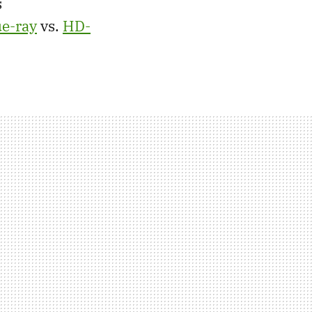
s
ue-ray
vs.
HD-