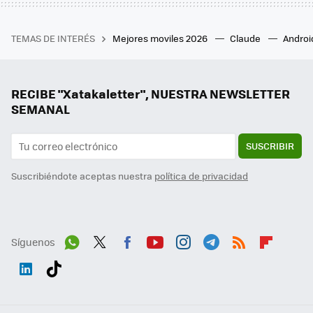
TEMAS DE INTERÉS
Mejores moviles 2026
Claude
Androi
RECIBE "Xatakaletter", NUESTRA NEWSLETTER
SEMANAL
SUSCRIBIR
Suscribiéndote aceptas nuestra
política de privacidad
Síguenos
Wh
Twit
Fac
You
Inst
Tele
RSS
Flip
ats
ter
ebo
tub
agr
gra
boa
Link
Tikt
App
ok
e
am
m
rd
edI
ok