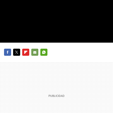
FACEBOOK
TWITTER
FLIPBOARD
E-
WHATSAPP
MAIL