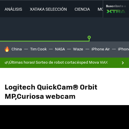
Suscríbete a
ANÁLISIS
XATAKA SELECCIÓN
CIENCIA
MOVILIDAD
HOY SE HABLA DE
China
Tim Cook
NASA
Waze
iPhone Air
iPhone
🌿¡Últimas horas! Sorteo de robot cortacésped Mova ViAX
Logitech QuickCam® Orbit
MP,Curiosa webcam