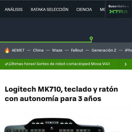
Suscríbete a
ANÁLISIS
XATAKA SELECCIÓN
CIENCIA
MOVILIDAD
HOY SE HABLA DE
AEMET
China
Waze
Fallout
Generación Z
iPh
🌿¡Últimas horas! Sorteo de robot cortacésped Mova ViAX
Logitech MK710, teclado y ratón
con autonomía para 3 años