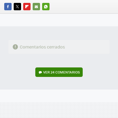
FACEBOOK
TWITTER
FLIPBOARD
E-
WHATSAPP
MAIL
Comentarios cerrados
VER
24 COMENTARIOS