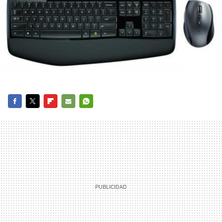
FACEBOOK
TWITTER
FLIPBOARD
E-
WHATSAPP
MAIL