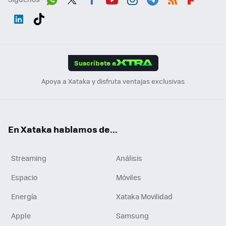
Wh
Twit
Fac
You
Inst
Tele
RSS
Flip
ats
ter
ebo
tub
agr
gra
boa
Link
Tikt
App
ok
e
am
m
rd
edI
ok
Suscríbete a
n
Apoya a Xataka y disfruta ventajas exclusivas
En Xataka hablamos de...
Streaming
Análisis
Espacio
Móviles
Energía
Xataka Movilidad
Apple
Samsung