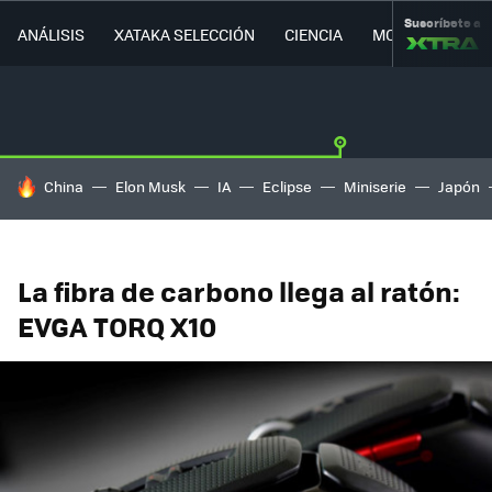
Suscríbete a
ANÁLISIS
XATAKA SELECCIÓN
CIENCIA
MOVILIDAD
HOY SE HABLA DE
China
Elon Musk
IA
Eclipse
Miniserie
Japón
La fibra de carbono llega al ratón:
EVGA TORQ X10