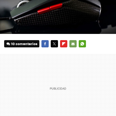
10 comentarios
FACEBOOK
TWITTER
FLIPBOARD
E-
WHATSAPP
MAIL