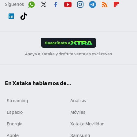
Síguenos
Wh
Twit
Fac
You
Inst
Tele
RSS
Flip
ats
ter
ebo
tub
agr
gra
boa
Link
Tikt
App
ok
e
am
m
rd
edI
ok
Suscríbete a
n
Apoya a Xataka y disfruta ventajas exclusivas
En Xataka hablamos de...
Streaming
Análisis
Espacio
Móviles
Energía
Xataka Movilidad
Apple
Samsung