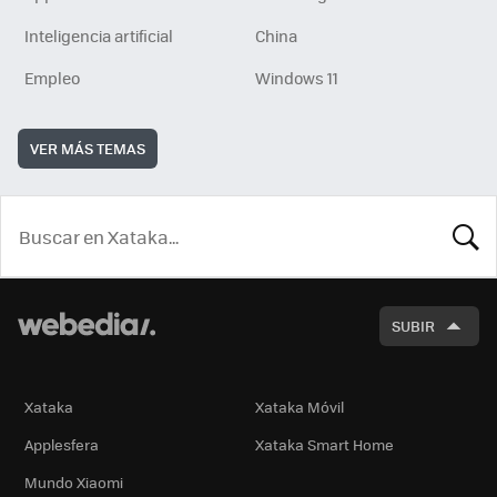
Inteligencia artificial
China
Empleo
Windows 11
VER MÁS TEMAS
BUSCA
SUBIR
Xataka
Xataka Móvil
Applesfera
Xataka Smart Home
Mundo Xiaomi