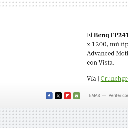
El
Benq FP2
x 1200, múltip
Advanced Motio
con Vista.
Vía |
Crunchge
TEMAS
Periférico
FACEBOOK
TWITTER
FLIPBOARD
E-
MAIL