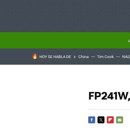
HOY SE HABLA DE
China
Tim Cook
NAS
FP241W,
FACEBOOK
TWITTER
FLIPBOARD
E-