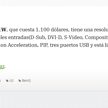
41W
, que cuesta 1.100 dólares, tiene una reso
les entradas(D-Sub, DVI-D, S-Video, Composit
n Acceleration, PIP, tres puertos USB y está li
ar
.
s
LG
BenQ