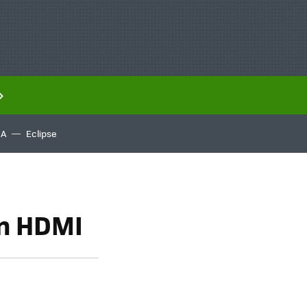
IA
Eclipse
on HDMI