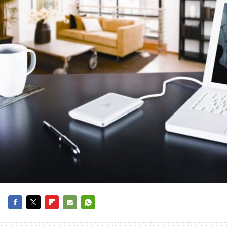
FACEBOOK
TWITTER
FLIPBOARD
E-
WHATSAPP