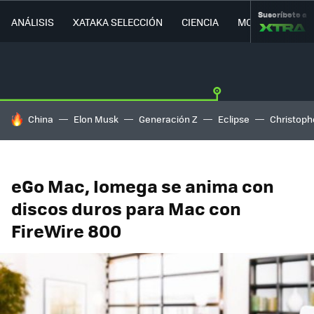
Suscríbete a
ANÁLISIS
XATAKA SELECCIÓN
CIENCIA
MOVILIDAD
HOY SE HABLA DE
China
Elon Musk
Generación Z
Eclipse
Christoph
eGo Mac, Iomega se anima con
discos duros para Mac con
FireWire 800