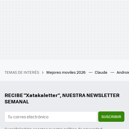
TEMAS DE INTERÉS
Mejores moviles 2026
Claude
Androi
RECIBE "Xatakaletter", NUESTRA NEWSLETTER
SEMANAL
SUSCRIBIR
Suscribiéndote aceptas nuestra
política de privacidad