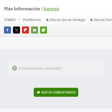
Más Información |
Iomega
TEMAS
Periféricos
Discos duros Iomega
Discos Du
FACEBOOK
TWITTER
FLIPBOARD
E-
WHATSAPP
MAIL
Comentarios cerrados
VER
16 COMENTARIOS