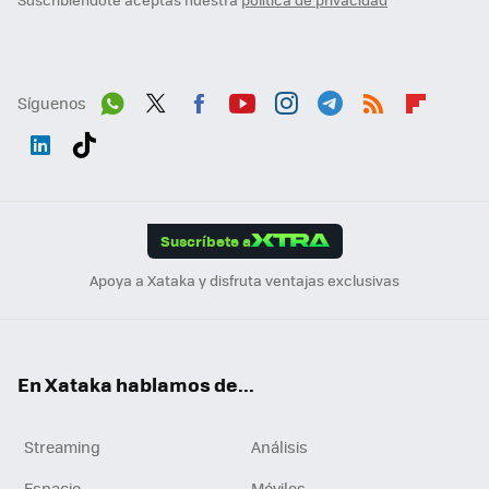
Síguenos
Wh
Twit
Fac
You
Inst
Tele
RSS
Flip
ats
ter
ebo
tub
agr
gra
boa
Link
Tikt
App
ok
e
am
m
rd
edI
ok
Suscríbete a
n
Apoya a Xataka y disfruta ventajas exclusivas
En Xataka hablamos de...
Streaming
Análisis
Espacio
Móviles