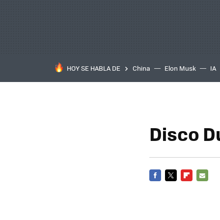
HOY SE HABLA DE
China
Elon Musk
IA
Disco D
FACEBOOK
TWITTER
FLIPBOARD
E-
MAIL