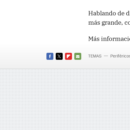
Hablando de di
más grande, co
Más informaci
TEMAS
Periférico
FACEBOOK
TWITTER
FLIPBOARD
E-
MAIL