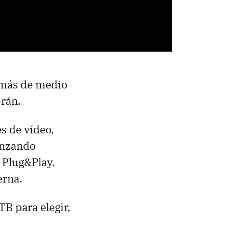
, más de medio
brán.
s de vídeo,
anzando
 Plug&Play.
erna.
TB para elegir,