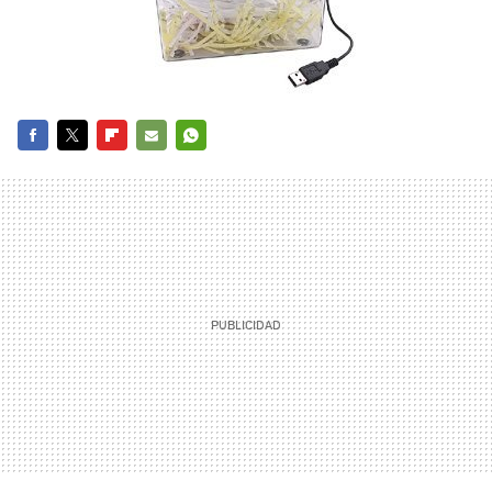
FACEBOOK
TWITTER
FLIPBOARD
E-
WHATSAPP
MAIL