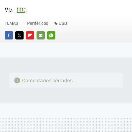
Vía |
I4U
.
TEMAS
Periféricos
USB
FACEBOOK
TWITTER
FLIPBOARD
E-
WHATSAPP
MAIL
Comentarios cerrados