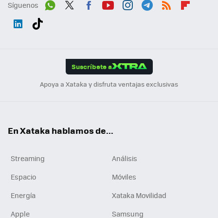
Síguenos
Wh
Twit
Fac
You
Inst
Tele
RSS
Flip
ats
ter
ebo
tub
agr
gra
boa
Link
Tikt
App
ok
e
am
m
rd
edI
ok
Suscríbete a
n
Apoya a Xataka y disfruta ventajas exclusivas
En Xataka hablamos de...
Streaming
Análisis
Espacio
Móviles
Energía
Xataka Movilidad
Apple
Samsung