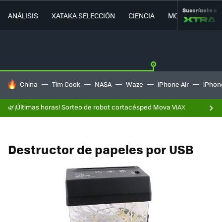
Suscríbete a
ANÁLISIS
XATAKA SELECCIÓN
CIENCIA
MOVILIDAD
HOY SE HABLA DE
China
Tim Cook
NASA
Waze
iPhone Air
iPhone
🌿¡Últimas horas! Sorteo de robot cortacésped Mova ViAX
Destructor de papeles por USB