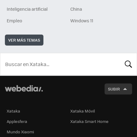
Inteligencia artificial
China
Empleo
Windows 11
VER MÁS TEMAS
BUSCA
SUBIR
Xataka
Xataka Móvil
Applesfera
Xataka Smart Home
Mundo Xiaomi