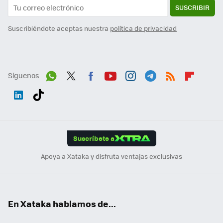
SUSCRIBIR
Suscribiéndote aceptas nuestra
política de privacidad
Síguenos
Wh
Twit
Fac
You
Inst
Tele
RSS
Flip
ats
ter
ebo
tub
agr
gra
boa
Link
Tikt
App
ok
e
am
m
rd
edI
ok
Suscríbete a
n
Apoya a Xataka y disfruta ventajas exclusivas
En Xataka hablamos de...