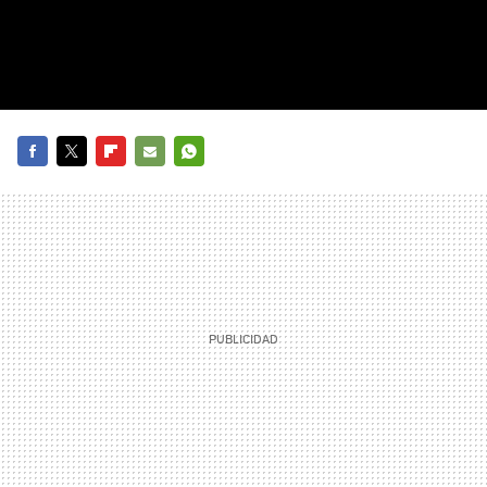
FACEBOOK
TWITTER
FLIPBOARD
E-
WHATSAPP
MAIL