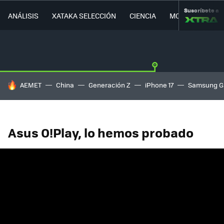
Suscríbete a
ANÁLISIS
XATAKA SELECCIÓN
CIENCIA
MOVILIDAD
HOY SE HABLA DE
AEMET
China
Generación Z
iPhone 17
Samsung G
Asus O!Play, lo hemos probado