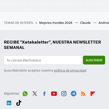
TEMAS DE INTERÉS
Mejores moviles 2026
Claude
Androi
RECIBE "Xatakaletter", NUESTRA NEWSLETTER
SEMANAL
SUSCRIBIR
Suscribiéndote aceptas nuestra
política de privacidad
Síguenos
Wh
Twit
Fac
You
Inst
Tele
RSS
Flip
ats
ter
ebo
tub
agr
gra
boa