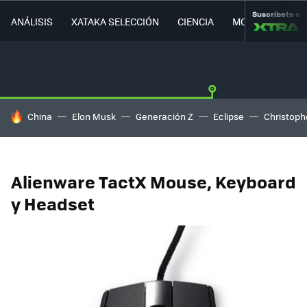
Suscríbete a
ANÁLISIS
XATAKA SELECCIÓN
CIENCIA
MOVILIDAD
HOY SE HABLA DE
China
Elon Musk
Generación Z
Eclipse
Christoph
Alienware TactX Mouse, Keyboard
y Headset