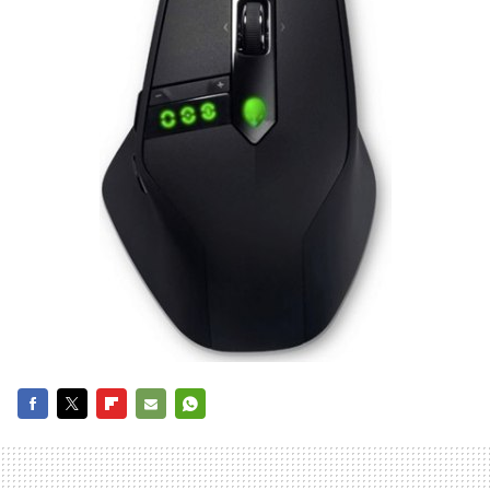
FACEBOOK
TWITTER
FLIPBOARD
E-
WHATSAPP
MAIL