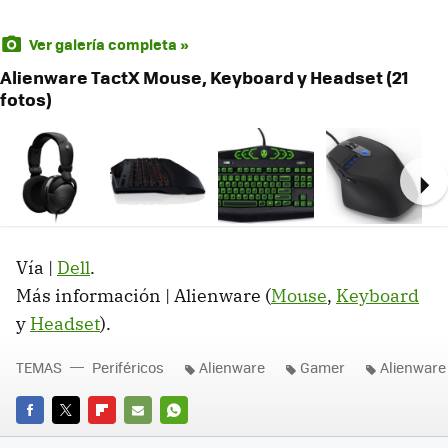
Ver galería completa »
Alienware TactX Mouse, Keyboard y Headset (21
fotos)
Ne
Vía |
Dell
.
Más información | Alienware (
Mouse
,
Keyboard
y
Headset
).
TEMAS
Periféricos
Alienware
Gamer
Alienware
FACEBOOK
TWITTER
FLIPBOARD
E-
WHATSAPP