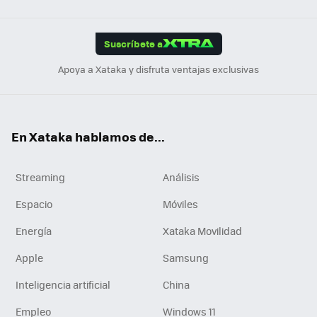
Link
Tikt
App
ok
e
am
m
rd
edI
ok
Suscríbete a
n
Apoya a Xataka y disfruta ventajas exclusivas
En Xataka hablamos de...
Streaming
Análisis
Espacio
Móviles
Energía
Xataka Movilidad
Apple
Samsung
Inteligencia artificial
China
Empleo
Windows 11