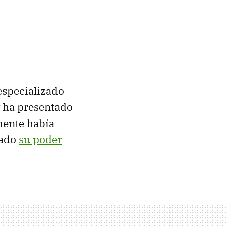
 especializado
y ha presentado
mente había
rado
su poder