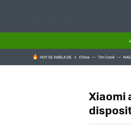
HOY SE HABLA DE
China
Tim Cook
NAS
Xiaomi 
disposi