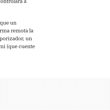
controlará a
 que un
orma remota la
porizador, un
mi (que cuente