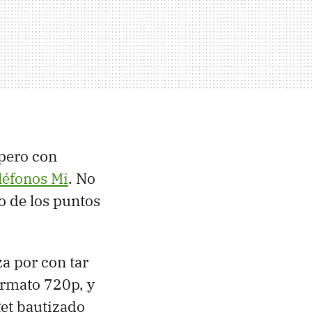
 pero con
eléfonos Mi
. No
o de los puntos
za por con tar
ormato 720p, y
et bautizado