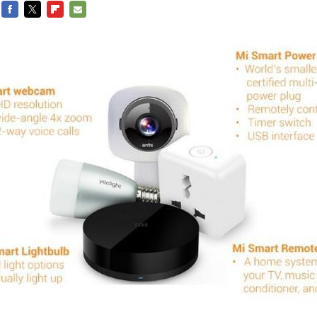
FACEBOOK
TWITTER
FLIPBOARD
E-
MAIL