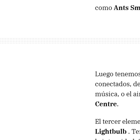
como
Ants S
Luego tenemo
conectados, des
música, o el a
Centre
.
El tercer ele
Lightbulb
. Te