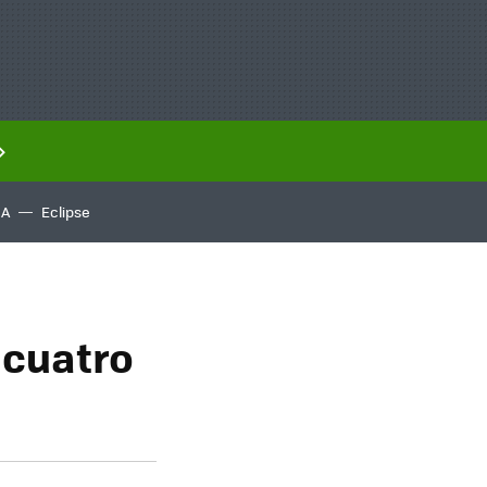
IA
Eclipse
 cuatro