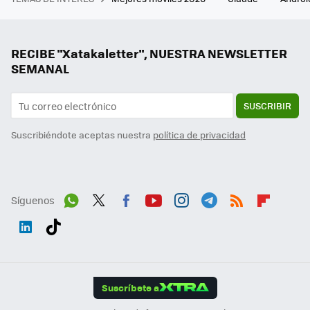
RECIBE "Xatakaletter", NUESTRA NEWSLETTER
SEMANAL
SUSCRIBIR
Suscribiéndote aceptas nuestra
política de privacidad
Síguenos
Wh
Twit
Fac
You
Inst
Tele
RSS
Flip
ats
ter
ebo
tub
agr
gra
boa
Link
Tikt
App
ok
e
am
m
rd
edI
ok
Suscríbete a
n