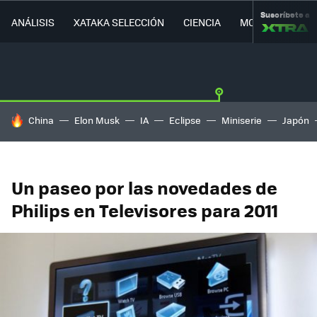
Suscríbete a
ANÁLISIS
XATAKA SELECCIÓN
CIENCIA
MOVILIDAD
HOY SE HABLA DE
China
Elon Musk
IA
Eclipse
Miniserie
Japón
Un paseo por las novedades de
Philips en Televisores para 2011