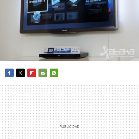
FACEBOOK
TWITTER
FLIPBOARD
E-
WHATSAPP
MAIL