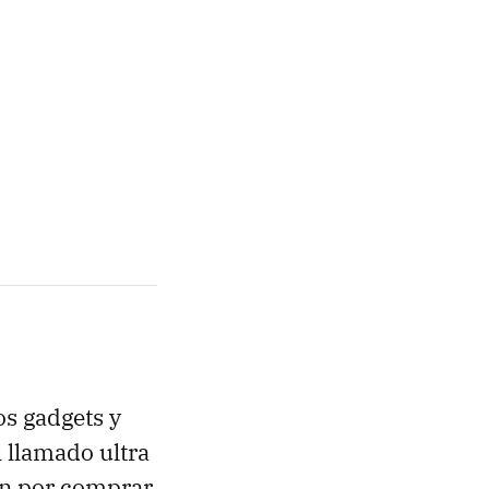
os gadgets y
 llamado ultra
on por comprar