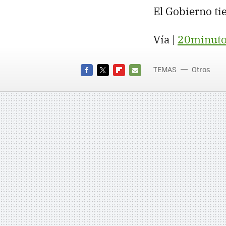
El Gobierno ti
Vía |
20minuto
TEMAS
Otros
FACEBOOK
TWITTER
FLIPBOARD
E-
MAIL