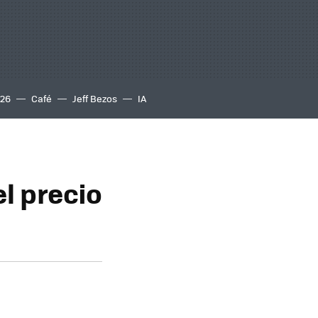
S26
Café
Jeff Bezos
IA
l precio