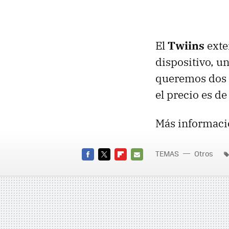
El
Twiins
exte
dispositivo, un
queremos dos 
el precio es d
Más informaci
TEMAS
Otros
FACEBOOK
TWITTER
FLIPBOARD
E-
MAIL