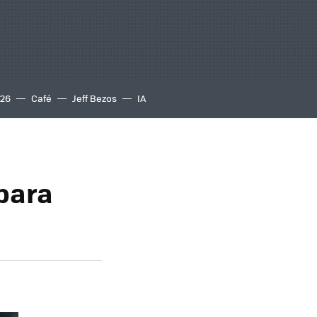
S26
Café
Jeff Bezos
IA
 para