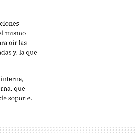
nciones
 al mismo
a oír las
adas y, la que
 interna,
erna, que
de soporte.