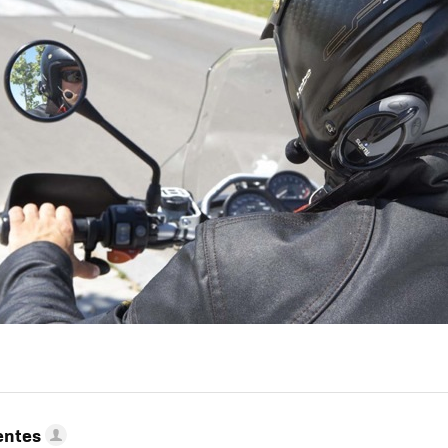
entes