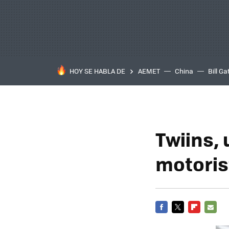
HOY SE HABLA DE
AEMET
China
Bill Ga
Twiins,
motoris
FACEBOOK
TWITTER
FLIPBOARD
E-