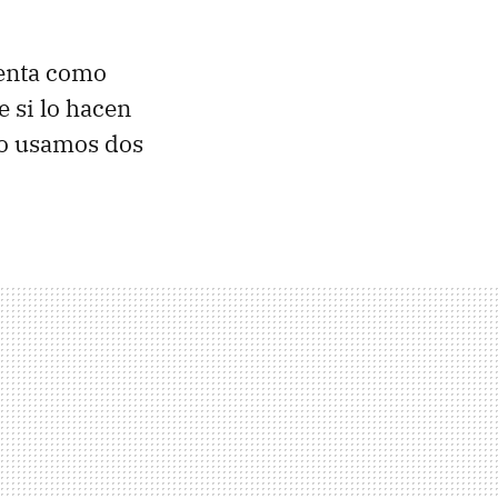
enta como
 si lo hacen
do usamos dos