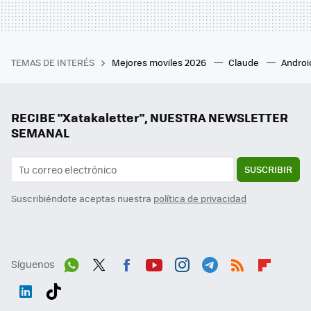
TEMAS DE INTERÉS
Mejores moviles 2026
Claude
Androi
RECIBE "Xatakaletter", NUESTRA NEWSLETTER
SEMANAL
SUSCRIBIR
Suscribiéndote aceptas nuestra
política de privacidad
Síguenos
Wh
Twit
Fac
You
Inst
Tele
RSS
Flip
ats
ter
ebo
tub
agr
gra
boa
Link
Tikt