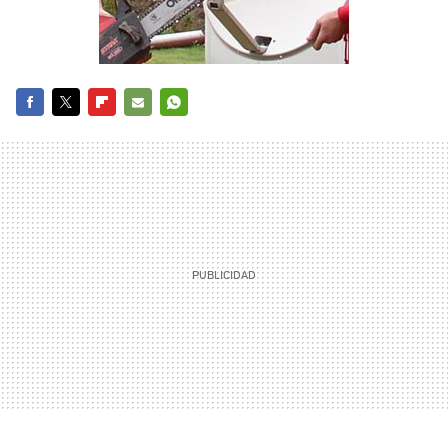
FACEBOOK
TWITTER
FLIPBOARD
E-
WHATSAPP
MAIL