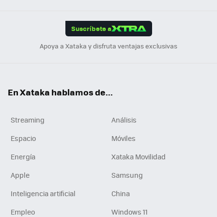
App
ok
e
am
m
rd
edI
ok
Suscríbete a
n
Apoya a Xataka y disfruta ventajas exclusivas
En Xataka hablamos de...
Streaming
Análisis
Espacio
Móviles
Energía
Xataka Movilidad
Apple
Samsung
Inteligencia artificial
China
Empleo
Windows 11