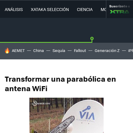
Suscríbete a
ANÁLISIS
XATAKA SELECCIÓN
CIENCIA
MOVILIDAD
HOY SE HABLA DE
AEMET
China
Sequía
Fallout
Generación Z
iP
Transformar una parabólica en
antena WiFi