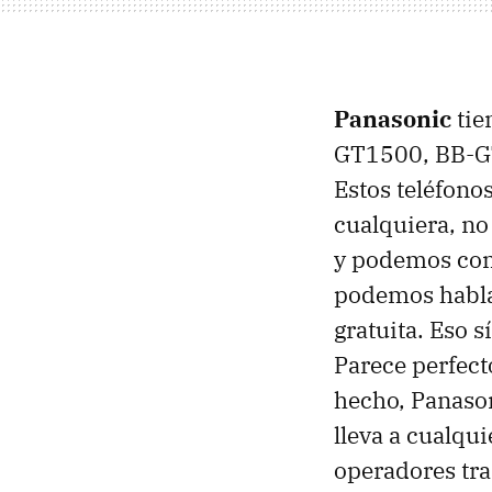
Panasonic
tie
GT1500, BB-GT
Estos teléfono
cualquiera, no
y podemos conf
podemos habla
gratuita. Eso s
Parece perfect
hecho, Panason
lleva a cualqu
operadores tra