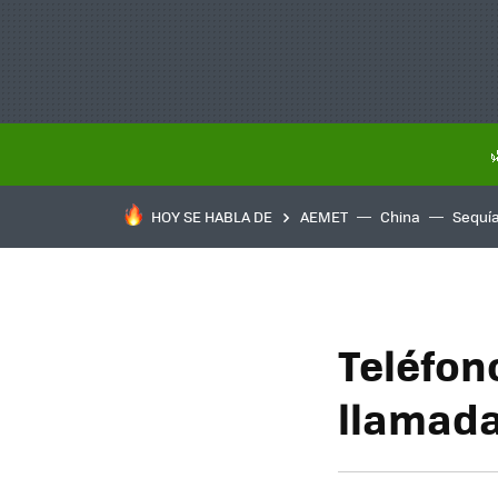
HOY SE HABLA DE
AEMET
China
Sequí
Teléfon
llamada