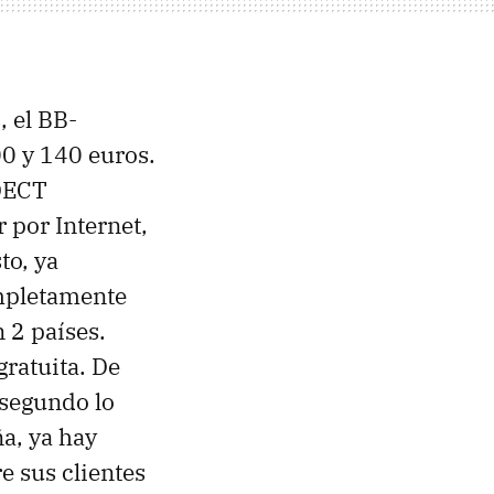
, el BB-
0 y 140 euros.
 DECT
 por Internet,
to, ya
mpletamente
n 2 países.
gratuita. De
 segundo lo
ña, ya hay
e sus clientes