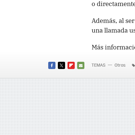
o directamente 
Además, al ser
una llamada us
Más informaci
TEMAS
Otros
FACEBOOK
TWITTER
FLIPBOARD
E-
MAIL