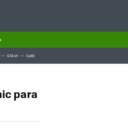
GTA VI
Café
ic para