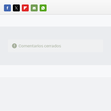
FACEBOOK
TWITTER
FLIPBOARD
E-
WHATSAPP
MAIL
Comentarios cerrados