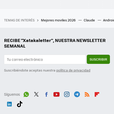
TEMAS DE INTERÉS
Mejores moviles 2026
Claude
Androi
RECIBE "Xatakaletter", NUESTRA NEWSLETTER
SEMANAL
SUSCRIBIR
Suscribiéndote aceptas nuestra
política de privacidad
Síguenos
Wh
Twit
Fac
You
Inst
Tele
RSS
Flip
ats
ter
ebo
tub
agr
gra
boa
Link
Tikt