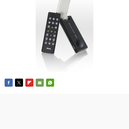
FACEBOOK
TWITTER
FLIPBOARD
E-
WHATSAPP
MAIL