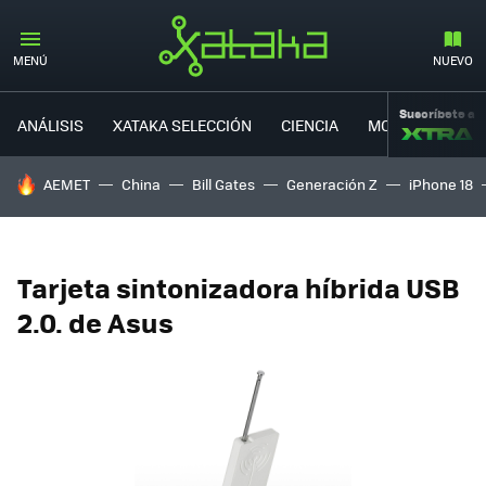
MENÚ
NUEVO
Suscríbete a
ANÁLISIS
XATAKA SELECCIÓN
CIENCIA
MOVILIDAD
HOY SE HABLA DE
AEMET
China
Bill Gates
Generación Z
iPhone 18
Tarjeta sintonizadora híbrida USB
2.0. de Asus