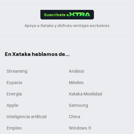
App
ok
e
am
m
rd
edI
ok
Suscríbete a
n
Apoya a Xataka y disfruta ventajas exclusivas
En Xataka hablamos de...
Streaming
Análisis
Espacio
Móviles
Energía
Xataka Movilidad
Apple
Samsung
Inteligencia artificial
China
Empleo
Windows 11