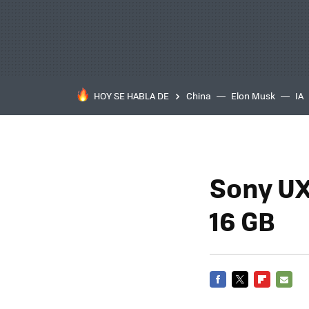
HOY SE HABLA DE
China
Elon Musk
IA
Sony UX
16 GB
FACEBOOK
TWITTER
FLIPBOARD
E-