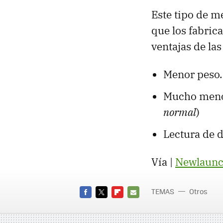
Este tipo de m
que los fabrica
ventajas de la
Menor peso.
Mucho menos
normal
)
Lectura de d
Vía |
Newlaunc
TEMAS
Otros
FACEBOOK
TWITTER
FLIPBOARD
E-
MAIL