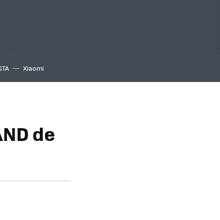
GTA
Xiaomi
AND de