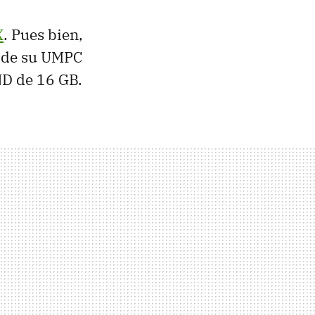
X
. Pues bien,
n de su UMPC
ND de 16 GB.