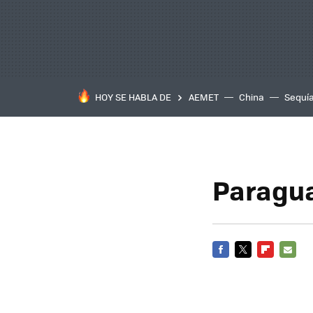
HOY SE HABLA DE
AEMET
China
Sequí
Paragua
FACEBOOK
TWITTER
FLIPBOARD
E-
MAIL