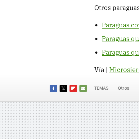
Otros paraguas
Paraguas co
Paraguas qu
Paraguas que
Vía |
Microsier
TEMAS
Otros
FACEBOOK
TWITTER
FLIPBOARD
E-
MAIL