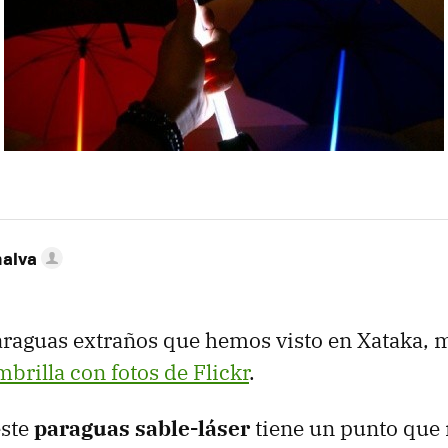
nalva
araguas extraños que hemos visto en Xataka,
mbrilla con fotos de Flickr
.
este
paraguas sable-láser
tiene un punto que 