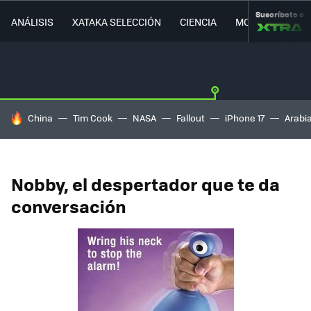
Suscríbete a
ANÁLISIS
XATAKA SELECCIÓN
CIENCIA
MOVILIDAD
HOY SE HABLA DE
China
Tim Cook
NASA
Fallout
iPhone 17
Arabi
Nobby, el despertador que te da
conversación