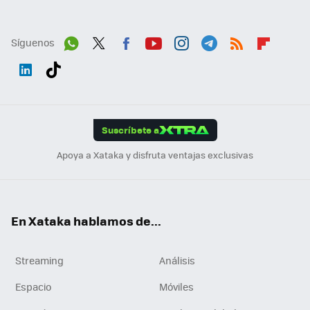
Síguenos
Wh
Twit
Fac
You
Inst
Tele
RSS
Flip
ats
ter
ebo
tub
agr
gra
boa
Link
Tikt
App
ok
e
am
m
rd
edI
ok
Suscríbete a
n
Apoya a Xataka y disfruta ventajas exclusivas
En Xataka hablamos de...
Streaming
Análisis
Espacio
Móviles