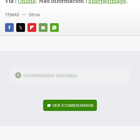
Vía |
Online
. Más información |
Sharperimage
.
TEMAS
Otros
FACEBOOK
TWITTER
FLIPBOARD
E-
WHATSAPP
MAIL
Comentarios cerrados
VER
3 COMENTARIOS