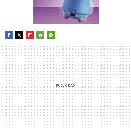
FACEBOOK
TWITTER
FLIPBOARD
E-
WHATSAPP
MAIL