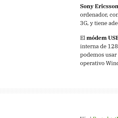
Sony Ericsso
ordenador, com
3G, y tiene ade
El
módem USB 
interna de 128
podemos usar 
operativo Win