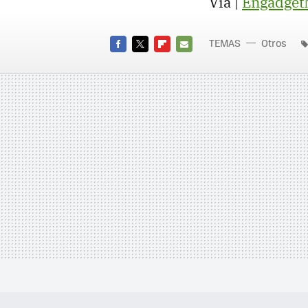
Vía |
Engadget
TEMAS
Otros
FACEBOOK
TWITTER
FLIPBOARD
E-
MAIL