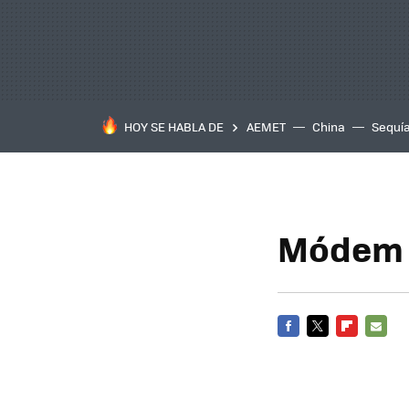
HOY SE HABLA DE
AEMET
China
Sequí
Módem 
FACEBOOK
TWITTER
FLIPBOARD
E-
MAIL