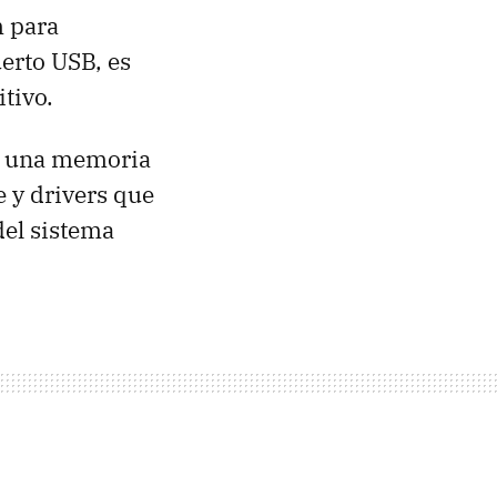
 para
erto USB, es
itivo.
 una memoria
e y drivers que
el sistema