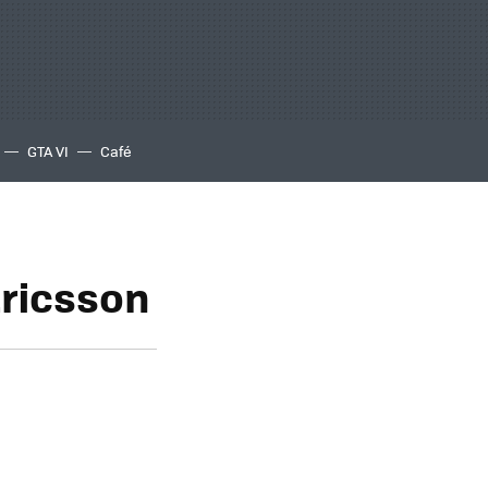
GTA VI
Café
ricsson