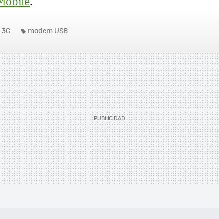
Mobile
.
3G
modem USB