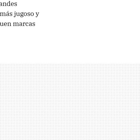
randes
 más jugoso y
quen marcas