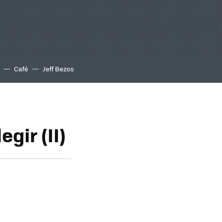
Café
Jeff Bezos
gir (II)