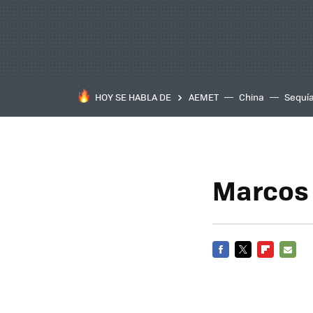
HOY SE HABLA DE
AEMET
China
Sequí
Marcos d
FACEBOOK
TWITTER
FLIPBOARD
E-
MAIL