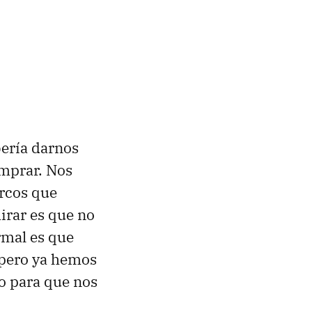
ería darnos
omprar. Nos
arcos que
irar es que no
rmal es que
 pero ya hemos
o para que nos