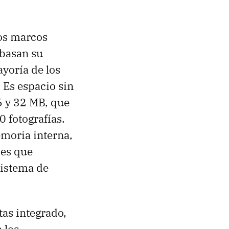
os marcos
 basan su
yoría de los
 Es espacio sin
6 y 32 MB, que
 fotografías.
moria interna,
 es que
istema de
tas integrado,