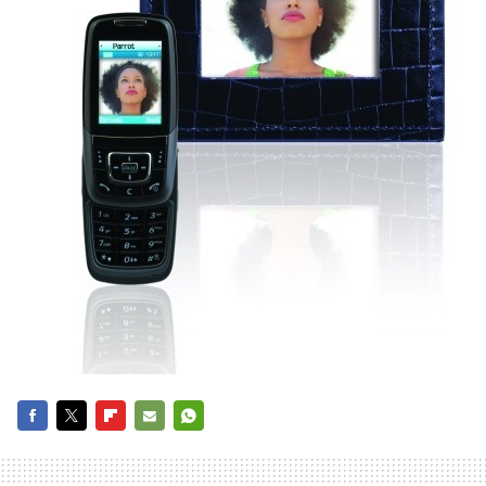
FACEBOOK
TWITTER
FLIPBOARD
E-
WHATSAPP
MAIL