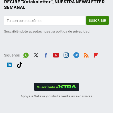
RECIBE "Xatakaletter", NUESTRA NEWSLETTER
SEMANAL
SUSCRIBIR
Suscribiéndote aceptas nuestra
política de privacidad
Síguenos
Wh
Twit
Fac
You
Inst
Tele
RSS
Flip
ats
ter
ebo
tub
agr
gra
boa
Link
Tikt
App
ok
e
am
m
rd
edI
ok
Suscríbete a
n
Apoya a Xataka y disfruta ventajas exclusivas