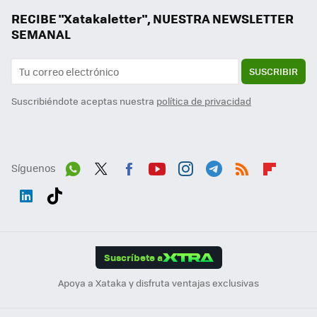
RECIBE "Xatakaletter", NUESTRA NEWSLETTER
SEMANAL
SUSCRIBIR
Suscribiéndote aceptas nuestra
política de privacidad
Síguenos
Wh
Twit
Fac
You
Inst
Tele
RSS
Flip
ats
ter
ebo
tub
agr
gra
boa
Link
Tikt
App
ok
e
am
m
rd
edI
ok
Suscríbete a
n
Apoya a Xataka y disfruta ventajas exclusivas