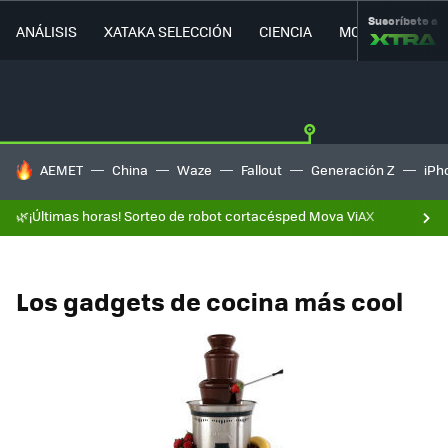
Suscríbete a
ANÁLISIS
XATAKA SELECCIÓN
CIENCIA
MOVILIDAD
HOY SE HABLA DE
AEMET
China
Waze
Fallout
Generación Z
iPh
🌿¡Últimas horas! Sorteo de robot cortacésped Mova ViAX
Los gadgets de cocina más cool