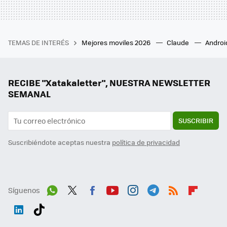
TEMAS DE INTERÉS
Mejores moviles 2026
Claude
Androi
RECIBE "Xatakaletter", NUESTRA NEWSLETTER
SEMANAL
SUSCRIBIR
Suscribiéndote aceptas nuestra
política de privacidad
Síguenos
Wh
Twit
Fac
You
Inst
Tele
RSS
Flip
ats
ter
ebo
tub
agr
gra
boa
Link
Tikt