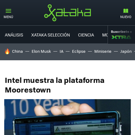
MENÚ
NUEVO
Suscríbete a
ANÁLISIS
XATAKA SELECCIÓN
CIENCIA
MOVILIDAD
HOY SE HABLA DE
China
Elon Musk
IA
Eclipse
Miniserie
Japón
Intel muestra la plataforma
Moorestown