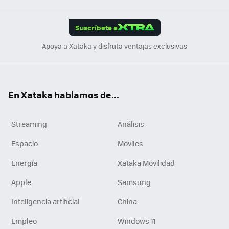
App
ok
e
am
m
rd
edI
ok
Suscríbete a
n
Apoya a Xataka y disfruta ventajas exclusivas
En Xataka hablamos de...
Streaming
Análisis
Espacio
Móviles
Energía
Xataka Movilidad
Apple
Samsung
Inteligencia artificial
China
Empleo
Windows 11