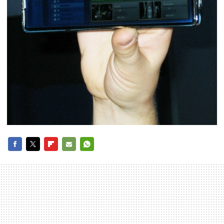
FACEBOOK
TWITTER
FLIPBOARD
E-
WHATSAPP
MAIL